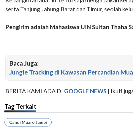
Kebangkitan adat ini tentu saja mengabaikan kerag
serta Tanjung Jabung Barat dan Timur, seolah kelua
Pengirim adalah Mahasiswa UIN Sultan Thaha S
Baca Juga:
Jungle Tracking di Kawasan Percandian Mu
BERITA KAMI ADA DI
GOOGLE NEWS
| Ikuti j
Tag Terkait
Candi Muaro Jambi