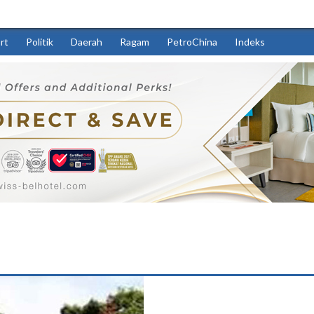
rt
Politik
Daerah
Ragam
PetroChina
Indeks