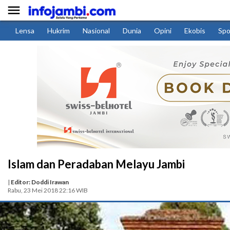

Lensa
Hukrim
Nasional
Dunia
Opini
Ekobis
Spo
Islam dan Peradaban Melayu Jambi
|
Editor: Doddi Irawan
Rabu, 23 Mei 2018 22:16 WIB