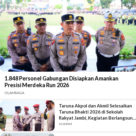
1.848 Personel Gabungan Disiapkan Amankan
Presisi Merdeka Run 2026
OLAHRAGA
Taruna Akpol dan Akmil Selesaikan
Taruna Bhakti 2026 di Sekolah
Rakyat Jambi, Kegiatan Berlangsung
Aman dan Lancar
HUKRIM