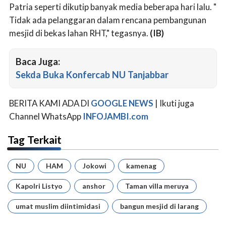
Patria seperti dikutip banyak media beberapa hari lalu. "
Tidak ada pelanggaran dalam rencana pembangunan
mesjid di bekas lahan RHT," tegasnya.
(IB)
Baca Juga:
Sekda Buka Konfercab NU Tanjabbar
BERITA KAMI ADA DI
GOOGLE NEWS
| Ikuti juga
Channel WhatsApp
INFOJAMBI.com
Tag Terkait
NU
HAM
Jokowi
kamenag
Kapolri Listyo
anshor
Taman villa meruya
umat muslim diintimidasi
bangun mesjid di larang