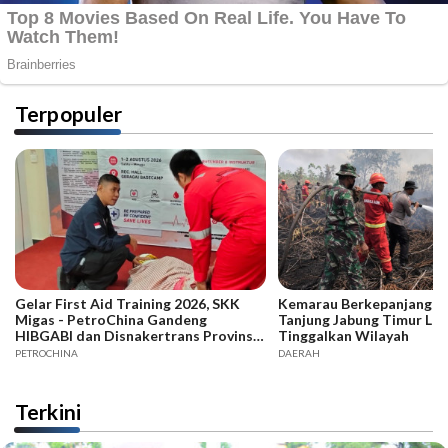
Terpopuler
Gelar First Aid Training 2026, SKK
Kemarau Berkepanjangan,
Migas - PetroChina Gandeng
Tanjung Jabung Timur La
HIBGABI dan Disnakertrans Provinsi
Tinggalkan Wilayah
Jambi
PETROCHINA
DAERAH
Terkini