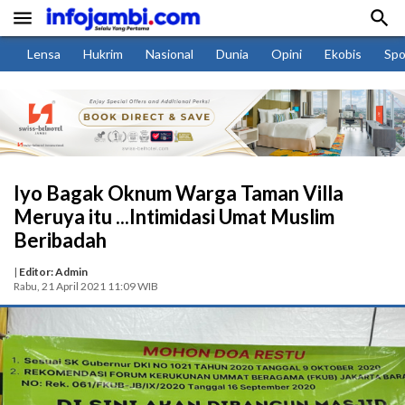


Lensa
Hukrim
Nasional
Dunia
Opini
Ekobis
Spo
Iyo Bagak Oknum Warga Taman Villa
Meruya itu ...Intimidasi Umat Muslim
Beribadah
|
Editor: Admin
Rabu, 21 April 2021 11:09 WIB