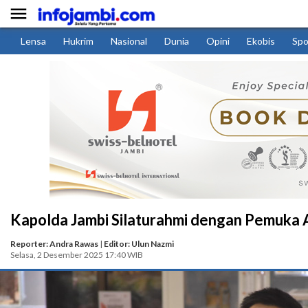

Lensa
Hukrim
Nasional
Dunia
Opini
Ekobis
Spo
Kapolda Jambi Silaturahmi dengan Pemuka
Reporter: Andra Rawas
|
Editor: Ulun Nazmi
Selasa, 2 Desember 2025 17:40 WIB