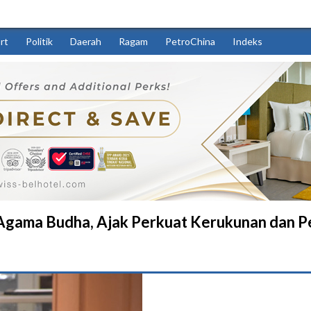
rt
Politik
Daerah
Ragam
PetroChina
Indeks
 Agama Budha, Ajak Perkuat Kerukunan dan P