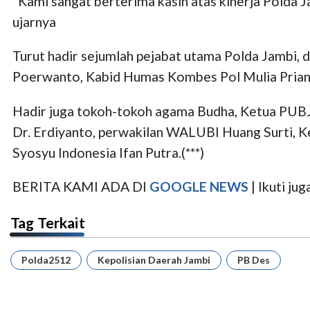
“Kami sangat berterima kasih atas kinerja Polda 
ujarnya
Turut hadir sejumlah pejabat utama Polda Jambi,
Poerwanto, Kabid Humas Kombes Pol Mulia Priant
Hadir juga tokoh-tokoh agama Budha, Ketua PUBJ
Dr. Erdiyanto, perwakilan WALUBI Huang Surti, 
Syosyu Indonesia Ifan Putra.(***)
BERITA KAMI ADA DI
GOOGLE NEWS
| Ikuti j
Tag Terkait
Polda2512
Kepolisian Daerah Jambi
PB Des