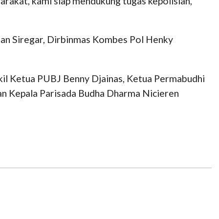
rakat, kami siap mendukung tugas kepolisian,”
guan Siregar, Dirbinmas Kombes Pol Henky
kil Ketua PUBJ Benny Djainas, Ketua Permabudhi
an Kepala Parisada Budha Dharma Nicieren