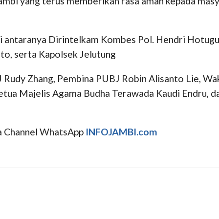
Jambi yang terus memberikan rasa aman kepada masya
 di antaranya Dirintelkam Kombes Pol. Hendri Hotu
o, serta Kapolsek Jelutung
 Rudy Zhang, Pembina PUBJ Robin Alisanto Lie, Wa
Ketua Majelis Agama Budha Terawada Kaudi Endru, d
uga Channel WhatsApp
INFOJAMBI.com