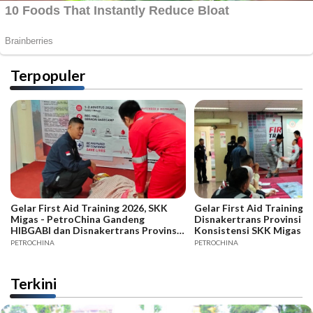
Terpopuler
Gelar First Aid Training 2026, SKK
Gelar First Aid Training B
Migas - PetroChina Gandeng
Disnakertrans Provinsi Ja
HIBGABI dan Disnakertrans Provinsi
Konsistensi SKK Migas -
Jambi
PETROCHINA
PETROCHINA
Terkini