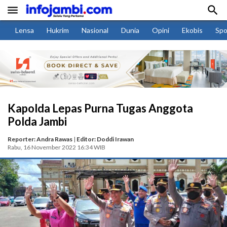


Lensa
Hukrim
Nasional
Dunia
Opini
Ekobis
Spo
Kapolda Lepas Purna Tugas Anggota
Polda Jambi
Reporter: Andra Rawas
|
Editor: Doddi Irawan
Rabu, 16 November 2022 16:34 WIB