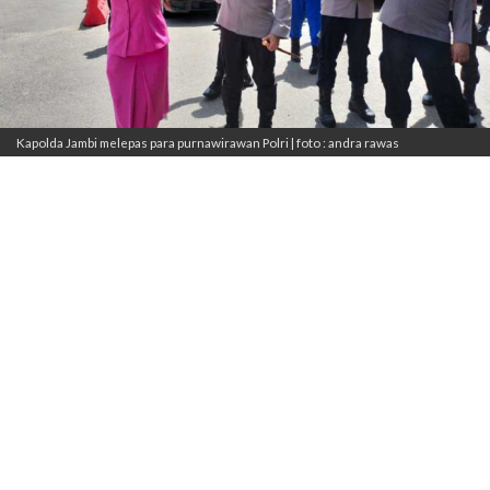
Kapolda Jambi melepas para purnawirawan Polri | foto : andra rawas