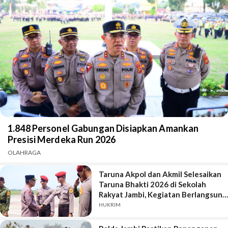
1.848 Personel Gabungan Disiapkan Amankan
Presisi Merdeka Run 2026
OLAHRAGA
Taruna Akpol dan Akmil Selesaikan
Taruna Bhakti 2026 di Sekolah
Rakyat Jambi, Kegiatan Berlangsung
Aman dan Lancar
HUKRIM