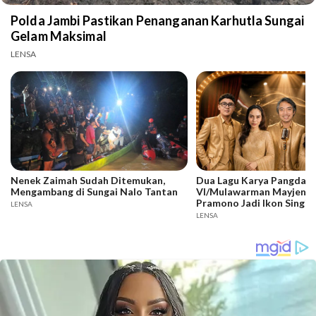
Polda Jambi Pastikan Penanganan Karhutla Sungai
Gelam Maksimal
LENSA
Nenek Zaimah Sudah Ditemukan,
Dua Lagu Karya Pangdam
Mengambang di Sungai Nalo Tantan
VI/Mulawarman Mayjen T
Pramono Jadi Ikon Singin
LENSA
Competition HUT Ke-81 
LENSA