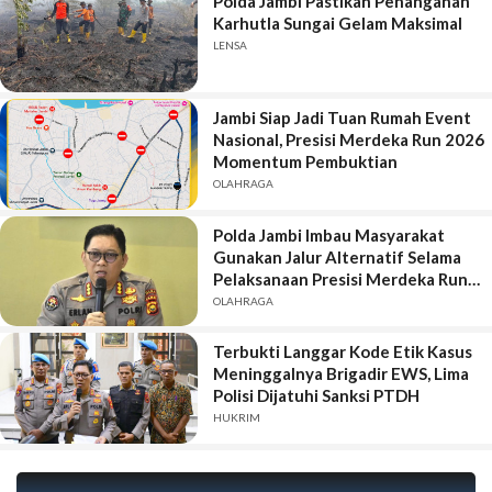
Polda Jambi Pastikan Penanganan
Karhutla Sungai Gelam Maksimal
LENSA
Jambi Siap Jadi Tuan Rumah Event
Nasional, Presisi Merdeka Run 2026
Momentum Pembuktian
OLAHRAGA
Polda Jambi Imbau Masyarakat
Gunakan Jalur Alternatif Selama
Pelaksanaan Presisi Merdeka Run
2026
OLAHRAGA
Terbukti Langgar Kode Etik Kasus
Meninggalnya Brigadir EWS, Lima
Polisi Dijatuhi Sanksi PTDH
HUKRIM