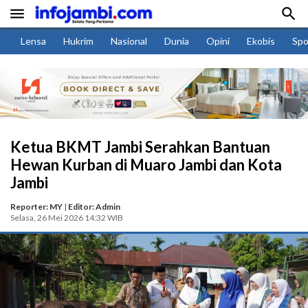


Lensa
Hukrim
Nasional
Dunia
Opini
Ekobis
Spo
Ketua BKMT Jambi Serahkan Bantuan
Hewan Kurban di Muaro Jambi dan Kota
Jambi
Reporter: MY
|
Editor: Admin
Selasa, 26 Mei 2026 14:32 WIB