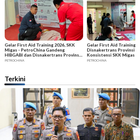
Gelar First Aid Training 2026, SKK
Gelar First Aid Training B
Migas - PetroChina Gandeng
Disnakertrans Provinsi Ja
HIBGABI dan Disnakertrans Provinsi
Konsistensi SKK Migas -
Jambi
PETROCHINA
PETROCHINA
Terkini