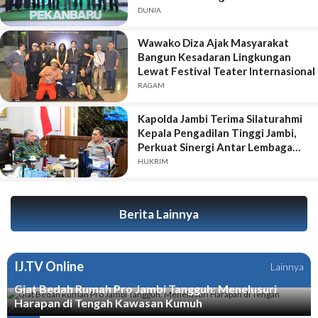
Berkelanjutan
DUNIA
Wawako Diza Ajak Masyarakat
Bangun Kesadaran Lingkungan
Lewat Festival Teater Internasional
RAGAM
Kapolda Jambi Terima Silaturahmi
Kepala Pengadilan Tinggi Jambi,
Perkuat Sinergi Antar Lembaga
Penegak Hukum
HUKRIM
Berita Lainnya
IJ.TV Online
Lainnya
Giat Bedah Rumah Pro Jambi Tangguh: Menelusuri
Harapan di Tengah Kawasan Kumuh