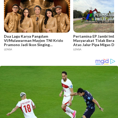
Dua Lagu Karya Pangdam
Pertamina EP Jambi Imba
VI/Mulawarman Mayjen TNI Krido
Masyarakat Tidak Berakti
Pramono Jadi Ikon Singing
Atas Jalur Pipa Migas De
Competition HUT Ke-81 RI
Keselamatan Bersama
LENSA
LENSA