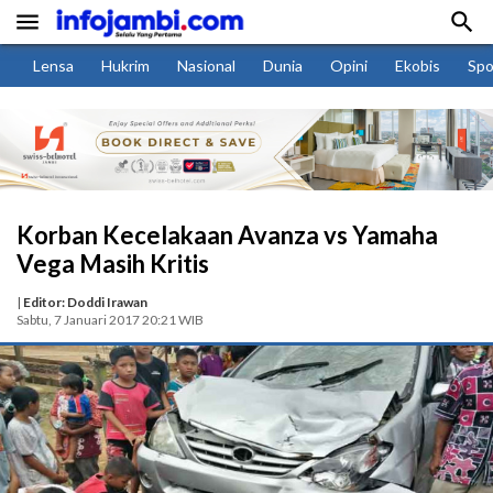


Lensa
Hukrim
Nasional
Dunia
Opini
Ekobis
Spo
Korban Kecelakaan Avanza vs Yamaha
Vega Masih Kritis
|
Editor: Doddi Irawan
Sabtu, 7 Januari 2017 20:21 WIB