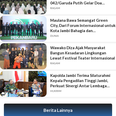
042/Garuda Putih Gelar Doa
Bersama
RAGAM
Maulana Bawa Semangat Green
City, Dari Forum Internasional untuk
Kota Jambi Bahagia dan
Berkelanjutan
DUNIA
Wawako Diza Ajak Masyarakat
Bangun Kesadaran Lingkungan
Lewat Festival Teater Internasional
RAGAM
Kapolda Jambi Terima Silaturahmi
Kepala Pengadilan Tinggi Jambi,
Perkuat Sinergi Antar Lembaga
Penegak Hukum
HUKRIM
Berita Lainnya