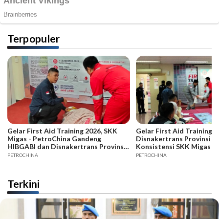
Terpopuler
Gelar First Aid Training 2026, SKK
Gelar First Aid Training B
Migas - PetroChina Gandeng
Disnakertrans Provinsi Ja
HIBGABI dan Disnakertrans Provinsi
Konsistensi SKK Migas -
Jambi
PETROCHINA
PETROCHINA
Terkini