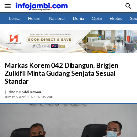


Lensa
Hukrim
Nasional
Dunia
Opini
Ekobis
Spo
Markas Korem 042 Dibangun, Brigjen
Zulkifli Minta Gudang Senjata Sesuai
Standar
|
Editor: Doddi Irawan
Jumat, 9 April 2021 02:06 WIB