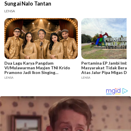
Sungai Nalo Tantan
LENSA
Dua Lagu Karya Pangdam
Pertamina EP Jambi Imba
VI/Mulawarman Mayjen TNI Krido
Masyarakat Tidak Berakti
Pramono Jadi Ikon Singing
Atas Jalur Pipa Migas De
Competition HUT Ke-81 RI
Keselamatan Bersama
LENSA
LENSA