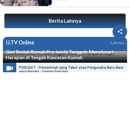
Berita Lainnya

IJ.TV Online
Lainnya
Giat Bedah Rumah Pro Jambi Tangguh: Menelusuri
Harapan di Tengah Kawasan Kumuh
PODCAST - Pemerintah yang Takut atau Pengusaha Batu Bara
yang Bandel - Usman Ermulan
PODCAST - HPN di Jambi Selamatkan Ribuan Wartawan dari
Delik Pers
PODCAST - Wo Haris, Dengar Nih Pesan dari Joni Ismed, Link
Anda Itu Presiden dan Menteri
Redaksi
|
Disclaimer
|
Tentang Kami
Karir
|
Pedoman Media Siber
|
Sitemap