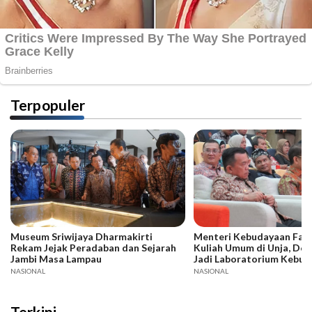
Terpopuler
Museum Sriwijaya Dharmakirti
Menteri Kebudayaan Fadli
Rekam Jejak Peradaban dan Sejarah
Kuliah Umum di Unja, Dor
Jambi Masa Lampau
Jadi Laboratorium Kebud
NASIONAL
NASIONAL
Terkini