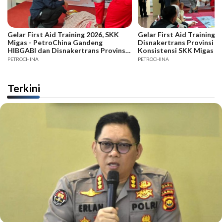
Gelar First Aid Training 2026, SKK
Gelar First Aid Training B
Migas - PetroChina Gandeng
Disnakertrans Provinsi Ja
HIBGABI dan Disnakertrans Provinsi
Konsistensi SKK Migas -
Jambi
PETROCHINA
PETROCHINA
Terkini