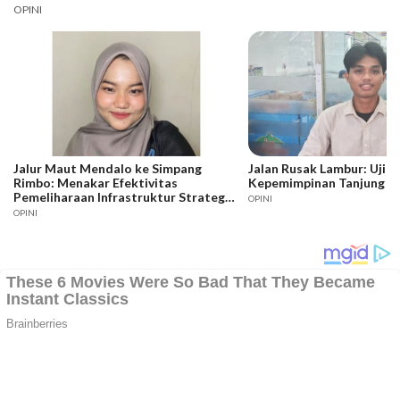
OPINI
Jalur Maut Mendalo ke Simpang
Jalan Rusak Lambur: Ujia
Rimbo: Menakar Efektivitas
Kepemimpinan Tanjung J
Pemeliharaan Infrastruktur Strategis
OPINI
Jambi
OPINI