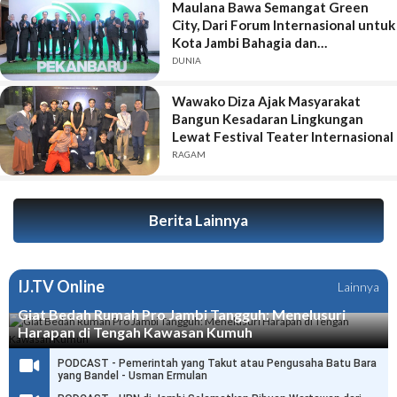
Maulana Bawa Semangat Green
City, Dari Forum Internasional untuk
Kota Jambi Bahagia dan
Berkelanjutan
DUNIA
Wawako Diza Ajak Masyarakat
Bangun Kesadaran Lingkungan
Lewat Festival Teater Internasional
RAGAM
Berita Lainnya
IJ.TV Online
Lainnya
Giat Bedah Rumah Pro Jambi Tangguh: Menelusuri
Harapan di Tengah Kawasan Kumuh
PODCAST - Pemerintah yang Takut atau Pengusaha Batu Bara
yang Bandel - Usman Ermulan