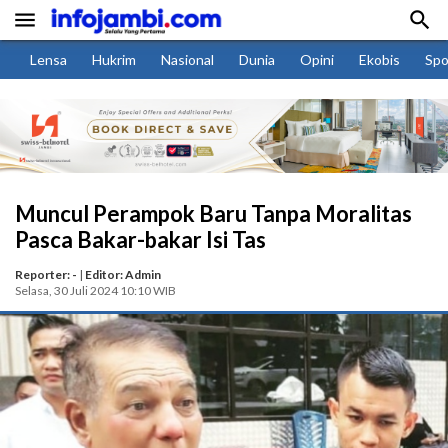


Lensa
Hukrim
Nasional
Dunia
Opini
Ekobis
Spo
Muncul Perampok Baru Tanpa Moralitas
Pasca Bakar-bakar Isi Tas
Reporter: -
|
Editor: Admin
Selasa, 30 Juli 2024 10:10 WIB