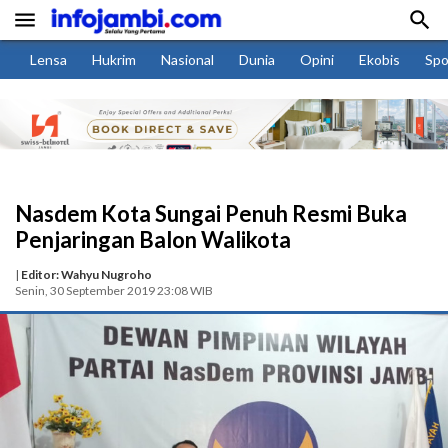


Lensa
Hukrim
Nasional
Dunia
Opini
Ekobis
Spo
Nasdem Kota Sungai Penuh Resmi Buka
Penjaringan Balon Walikota
|
Editor: Wahyu Nugroho
Senin, 30 September 2019 23:08 WIB