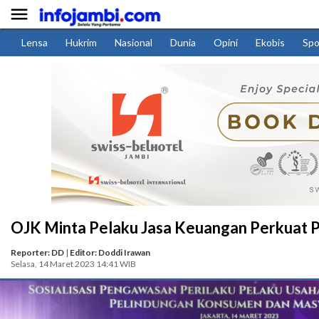

Lensa
Hukrim
Nasional
Dunia
Opini
Ekobis
Spo
OJK Minta Pelaku Jasa Keuangan Perkuat 
Reporter: DD
|
Editor: Doddi Irawan
Selasa, 14 Maret 2023 14:41 WIB