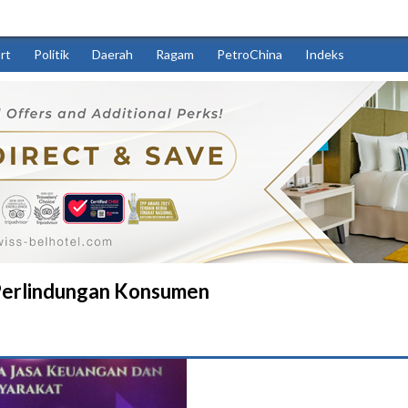
rt
Politik
Daerah
Ragam
PetroChina
Indeks
Perlindungan Konsumen