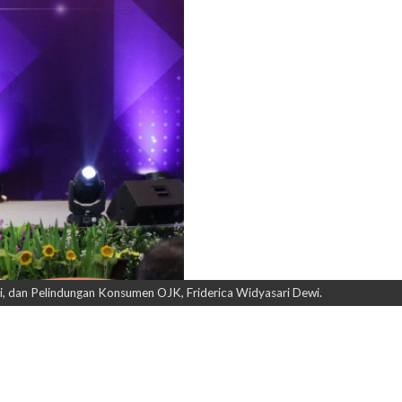
i, dan Pelindungan Konsumen OJK, Friderica Widyasari Dewi.