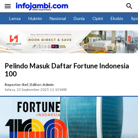


Lensa
Hukrim
Nasional
Dunia
Opini
Ekobis
Spo
Pelindo Masuk Daftar Fortune Indonesia
100
Reporter: Rel
|
Editor: Admin
Selasa, 23 September 2025 11:10 WIB