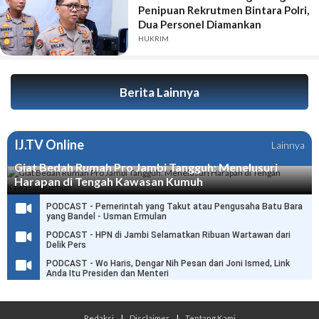
Penipuan Rekrutmen Bintara Polri,
Dua Personel Diamankan
HUKRIM
Berita Lainnya
IJ.TV Online
Lainnya
Giat Bedah Rumah Pro Jambi Tangguh: Menelusuri
Harapan di Tengah Kawasan Kumuh
PODCAST - Pemerintah yang Takut atau Pengusaha Batu Bara
yang Bandel - Usman Ermulan
PODCAST - HPN di Jambi Selamatkan Ribuan Wartawan dari
Delik Pers
PODCAST - Wo Haris, Dengar Nih Pesan dari Joni Ismed, Link
Anda Itu Presiden dan Menteri
Redaksi
|
Disclaimer
|
Tentang Kami