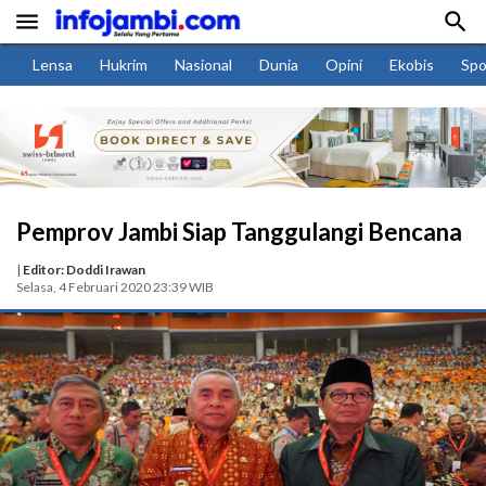


Lensa
Hukrim
Nasional
Dunia
Opini
Ekobis
Spo
Pemprov Jambi Siap Tanggulangi Bencana
|
Editor: Doddi Irawan
Selasa, 4 Februari 2020 23:39 WIB