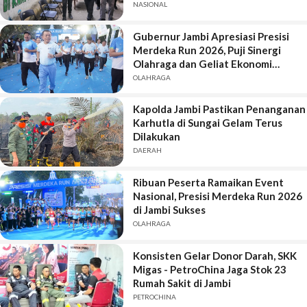
Pekerjaan di Kota Jambi
NASIONAL
Gubernur Jambi Apresiasi Presisi
Merdeka Run 2026, Puji Sinergi
Olahraga dan Geliat Ekonomi
Daerah
OLAHRAGA
Kapolda Jambi Pastikan Penanganan
Karhutla di Sungai Gelam Terus
Dilakukan
DAERAH
Ribuan Peserta Ramaikan Event
Nasional, Presisi Merdeka Run 2026
di Jambi Sukses
OLAHRAGA
Konsisten Gelar Donor Darah, SKK
Migas - PetroChina Jaga Stok 23
Rumah Sakit di Jambi
PETROCHINA