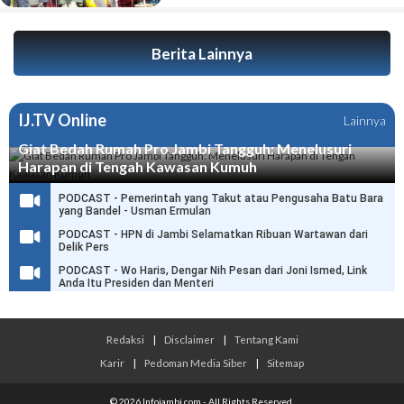
Berita Lainnya
IJ.TV Online
Lainnya
Giat Bedah Rumah Pro Jambi Tangguh: Menelusuri
Harapan di Tengah Kawasan Kumuh
PODCAST - Pemerintah yang Takut atau Pengusaha Batu Bara
yang Bandel - Usman Ermulan
PODCAST - HPN di Jambi Selamatkan Ribuan Wartawan dari
Delik Pers
PODCAST - Wo Haris, Dengar Nih Pesan dari Joni Ismed, Link
Anda Itu Presiden dan Menteri
Redaksi
|
Disclaimer
|
Tentang Kami
Karir
|
Pedoman Media Siber
|
Sitemap
© 2026 Infojambi.com - All Rights Reserved.