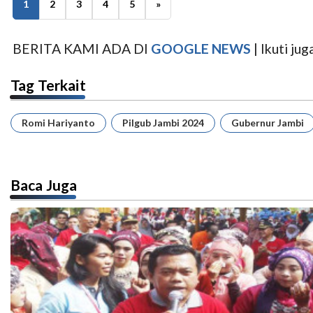
1
2
3
4
5
»
BERITA KAMI ADA DI
GOOGLE NEWS
| Ikuti j
Tag Terkait
Romi Hariyanto
Pilgub Jambi 2024
Gubernur Jambi
Baca Juga