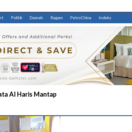
rt
Politik
Daerah
Ragam
PetroChina
Indeks
Kata Al Haris Mantap