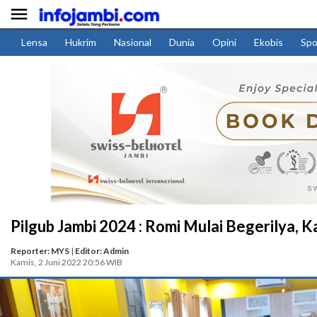

Lensa
Hukrim
Nasional
Dunia
Opini
Ekobis
Spo
Pilgub Jambi 2024 : Romi Mulai Begerilya, 
Reporter: MYS
|
Editor: Admin
Kamis, 2 Juni 2022 20:56 WIB