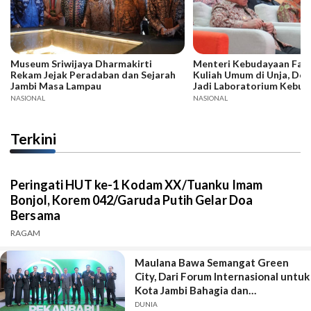
Museum Sriwijaya Dharmakirti
Menteri Kebudayaan Fadli
Rekam Jejak Peradaban dan Sejarah
Kuliah Umum di Unja, Dor
Jambi Masa Lampau
Jadi Laboratorium Kebud
NASIONAL
NASIONAL
Terkini
Peringati HUT ke-1 Kodam XX/Tuanku Imam
Bonjol, Korem 042/Garuda Putih Gelar Doa
Bersama
RAGAM
Maulana Bawa Semangat Green
City, Dari Forum Internasional untuk
Kota Jambi Bahagia dan
Berkelanjutan
DUNIA