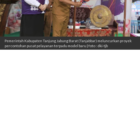
Pemerintah Kabupaten Tanjung Jabung Barat (Tanjabbar) meluncurkan proyek
percontohan pusat pelayanan terpadu model baru | foto : dki-tjb