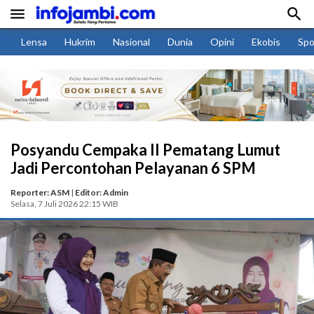


Lensa
Hukrim
Nasional
Dunia
Opini
Ekobis
Spo
Posyandu Cempaka II Pematang Lumut
Jadi Percontohan Pelayanan 6 SPM
Reporter: ASM
|
Editor: Admin
Selasa, 7 Juli 2026 22:15 WIB