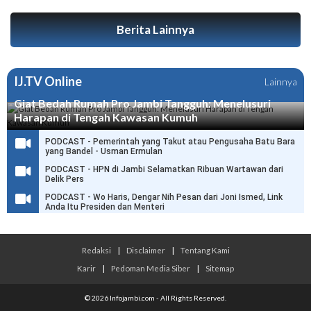
Berita Lainnya
IJ.TV Online
Lainnya
Giat Bedah Rumah Pro Jambi Tangguh: Menelusuri
Harapan di Tengah Kawasan Kumuh
PODCAST - Pemerintah yang Takut atau Pengusaha Batu Bara
yang Bandel - Usman Ermulan
PODCAST - HPN di Jambi Selamatkan Ribuan Wartawan dari
Delik Pers
PODCAST - Wo Haris, Dengar Nih Pesan dari Joni Ismed, Link
Anda Itu Presiden dan Menteri
Redaksi
|
Disclaimer
|
Tentang Kami
Karir
|
Pedoman Media Siber
|
Sitemap
© 2026 Infojambi.com - All Rights Reserved.