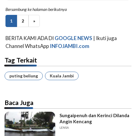
Bersambung ke halaman berikutnya
1
2
»
BERITA KAMI ADA DI
GOOGLE NEWS
| Ikuti juga
Channel WhatsApp
INFOJAMBI.com
Tag Terkait
puting beliung
Kuala Jambi
Baca Juga
Sungaipenuh dan Kerinci Dilanda
Angin Kencang
LENSA