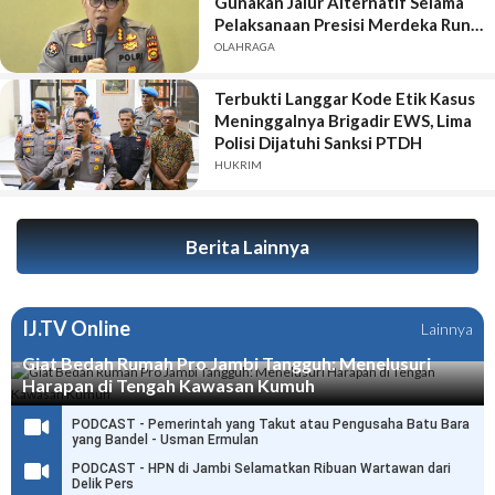
Gunakan Jalur Alternatif Selama
Pelaksanaan Presisi Merdeka Run
2026
OLAHRAGA
Terbukti Langgar Kode Etik Kasus
Meninggalnya Brigadir EWS, Lima
Polisi Dijatuhi Sanksi PTDH
HUKRIM
Berita Lainnya
IJ.TV Online
Lainnya
Giat Bedah Rumah Pro Jambi Tangguh: Menelusuri
Harapan di Tengah Kawasan Kumuh
PODCAST - Pemerintah yang Takut atau Pengusaha Batu Bara
yang Bandel - Usman Ermulan
PODCAST - HPN di Jambi Selamatkan Ribuan Wartawan dari
Delik Pers