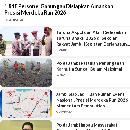
1.848 Personel Gabungan Disiapkan Amankan
Presisi Merdeka Run 2026
OLAHRAGA
Taruna Akpol dan Akmil Selesaikan
Taruna Bhakti 2026 di Sekolah
Rakyat Jambi, Kegiatan Berlangsung
Aman dan Lancar
HUKRIM
Polda Jambi Pastikan Penanganan
Karhutla Sungai Gelam Maksimal
LENSA
Jambi Siap Jadi Tuan Rumah Event
Nasional, Presisi Merdeka Run 2026
Momentum Pembuktian
OLAHRAGA
Polda Jambi Imbau Masyarakat