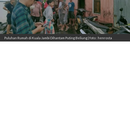
Puluhan Rumah di Kuala Jambi Dihantam Puting Beliung | foto : henrosta