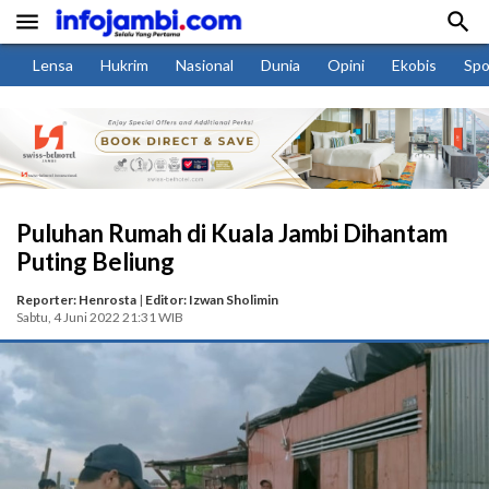


Lensa
Hukrim
Nasional
Dunia
Opini
Ekobis
Spo
Puluhan Rumah di Kuala Jambi Dihantam
Puting Beliung
Reporter: Henrosta
|
Editor: Izwan Sholimin
Sabtu, 4 Juni 2022 21:31 WIB