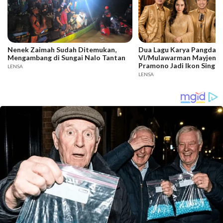
Nenek Zaimah Sudah Ditemukan,
Dua Lagu Karya Pangdam
Mengambang di Sungai Nalo Tantan
VI/Mulawarman Mayjen T
Pramono Jadi Ikon Singin
LENSA
Competition HUT Ke-81 
LENSA