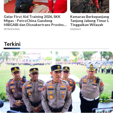
Gelar First Aid Training 2026, SKK
Kemarau Berkepanjangan,
Migas - PetroChina Gandeng
Tanjung Jabung Timur La
HIBGABI dan Disnakertrans Provinsi
Tinggalkan Wilayah
Jambi
PETROCHINA
DAERAH
Terkini