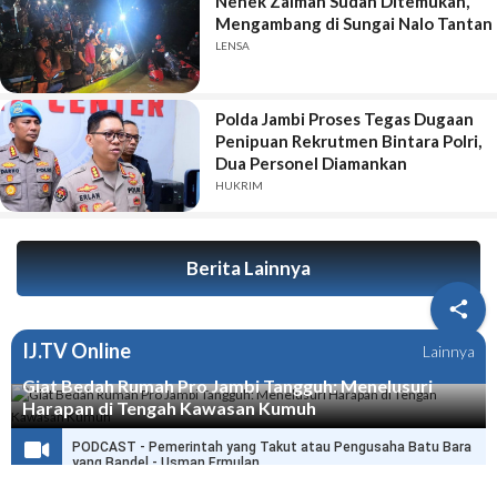
Nenek Zaimah Sudah Ditemukan,
Mengambang di Sungai Nalo Tantan
LENSA
Polda Jambi Proses Tegas Dugaan
Penipuan Rekrutmen Bintara Polri,
Dua Personel Diamankan
HUKRIM
Berita Lainnya

IJ.TV Online
Lainnya
Giat Bedah Rumah Pro Jambi Tangguh: Menelusuri
Harapan di Tengah Kawasan Kumuh
PODCAST - Pemerintah yang Takut atau Pengusaha Batu Bara
yang Bandel - Usman Ermulan
PODCAST - HPN di Jambi Selamatkan Ribuan Wartawan dari