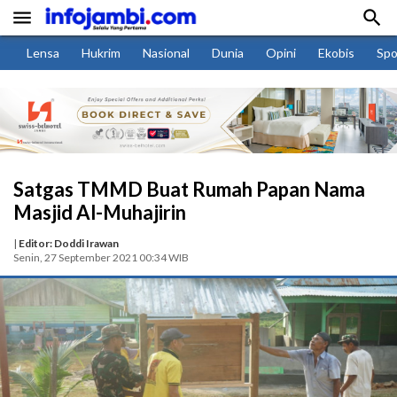


Lensa
Hukrim
Nasional
Dunia
Opini
Ekobis
Spo
Satgas TMMD Buat Rumah Papan Nama
Masjid Al-Muhajirin
|
Editor: Doddi Irawan
Senin, 27 September 2021 00:34 WIB