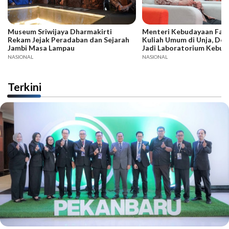
Museum Sriwijaya Dharmakirti
Menteri Kebudayaan Fadli
Rekam Jejak Peradaban dan Sejarah
Kuliah Umum di Unja, Dor
Jambi Masa Lampau
Jadi Laboratorium Kebud
NASIONAL
NASIONAL
Terkini