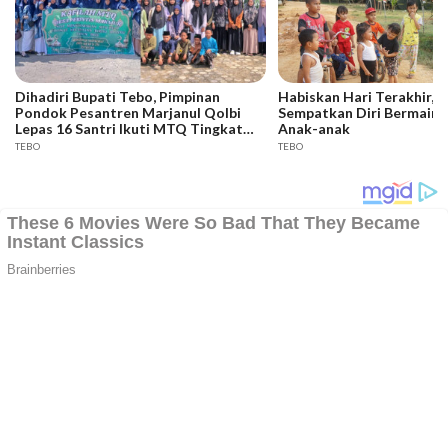
Dihadiri Bupati Tebo, Pimpinan
Habiskan Hari Terakhir, 
Pondok Pesantren Marjanul Qolbi
Sempatkan Diri Bermain 
Lepas 16 Santri Ikuti MTQ Tingkat
Anak-anak
Kecamatan Rimbo Bujang
TEBO
TEBO