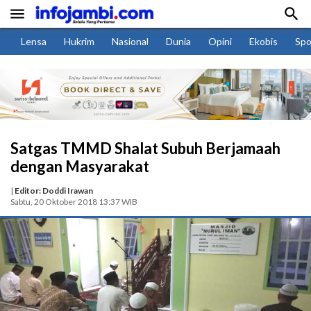


Lensa
Hukrim
Nasional
Dunia
Opini
Ekobis
Spo
Satgas TMMD Shalat Subuh Berjamaah
dengan Masyarakat
|
Editor: Doddi Irawan
Sabtu, 20 Oktober 2018 13:37 WIB