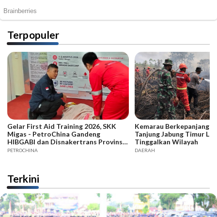
Terpopuler
Gelar First Aid Training 2026, SKK
Kemarau Berkepanjangan,
Migas - PetroChina Gandeng
Tanjung Jabung Timur La
HIBGABI dan Disnakertrans Provinsi
Tinggalkan Wilayah
Jambi
PETROCHINA
DAERAH
Terkini