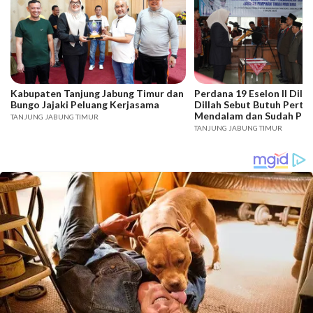
Kabupaten Tanjung Jabung Timur dan
Perdana 19 Eselon II Dilan
Bungo Jajaki Peluang Kerjasama
Dillah Sebut Butuh Pert
Mendalam dan Sudah Profi
TANJUNG JABUNG TIMUR
Semua Potensi
TANJUNG JABUNG TIMUR