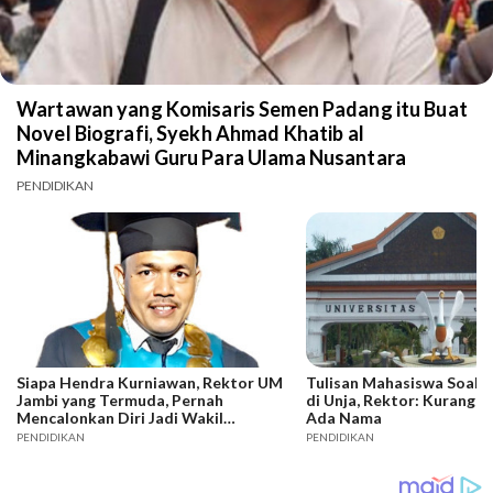
Wartawan yang Komisaris Semen Padang itu Buat
Novel Biografi, Syekh Ahmad Khatib al
Minangkabawi Guru Para Ulama Nusantara
PENDIDIKAN
Siapa Hendra Kurniawan, Rektor UM
Tulisan Mahasiswa Soal 
Jambi yang Termuda, Pernah
di Unja, Rektor: Kurang D
Mencalonkan Diri Jadi Wakil
Ada Nama
Walikota Jambi..
PENDIDIKAN
PENDIDIKAN