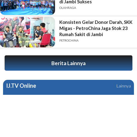
di Jambi Sukses
OLAHRAGA
Konsisten Gelar Donor Darah, SKK
Migas - PetroChina Jaga Stok 23
Rumah Sakit di Jambi
PETROCHINA
Berita Lainnya
IJ.TV Online
Lainnya
Giat Bedah Rumah Pro Jambi Tangguh: Menelusuri
Harapan di Tengah Kawasan Kumuh
PODCAST - Pemerintah yang Takut atau Pengusaha Batu Bara
yang Bandel - Usman Ermulan
PODCAST - HPN di Jambi Selamatkan Ribuan Wartawan dari
Delik Pers
PODCAST - Wo Haris, Dengar Nih Pesan dari Joni Ismed, Link