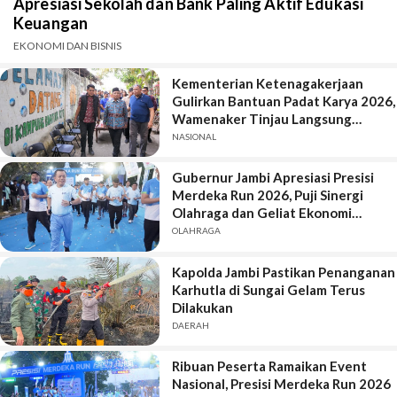
Apresiasi Sekolah dan Bank Paling Aktif Edukasi
Keuangan
EKONOMI DAN BISNIS
Kementerian Ketenagakerjaan
Gulirkan Bantuan Padat Karya 2026,
Wamenaker Tinjau Langsung
Pekerjaan di Kota Jambi
NASIONAL
Gubernur Jambi Apresiasi Presisi
Merdeka Run 2026, Puji Sinergi
Olahraga dan Geliat Ekonomi
Daerah
OLAHRAGA
Kapolda Jambi Pastikan Penanganan
Karhutla di Sungai Gelam Terus
Dilakukan
DAERAH
Ribuan Peserta Ramaikan Event
Nasional, Presisi Merdeka Run 2026