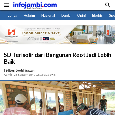


Lensa
Hukrim
Nasional
Dunia
Opini
Ekobis
Spo
SD Terisolir dari Bangunan Reot Jadi Lebih
Baik
|
Editor: Doddi Irawan
Kamis, 23 September 2021 21:22 WIB