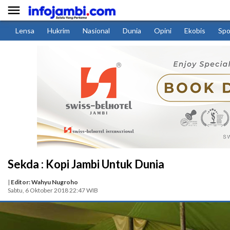

Lensa
Hukrim
Nasional
Dunia
Opini
Ekobis
Spo
Sekda : Kopi Jambi Untuk Dunia
|
Editor: Wahyu Nugroho
Sabtu, 6 Oktober 2018 22:47 WIB