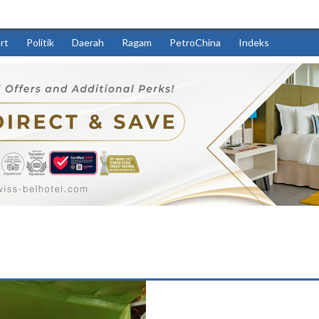
rt
Politik
Daerah
Ragam
PetroChina
Indeks