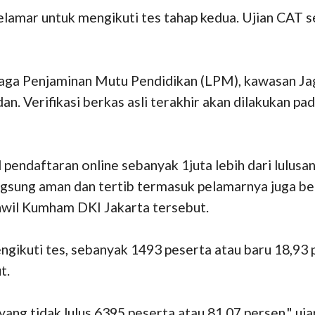
mar untuk mengikuti tes tahap kedua. Ujian CAT selai
aga Penjaminan Mutu Pendidikan (LPM), kawasan Jaga
an. Verifikasi berkas asli terakhir akan dilakukan p
l pendaftaran online sebanyak 1juta lebih dari lulus
gsung aman dan tertib termasuk pelamarnya juga berl
anwil Kumham DKI Jakarta tersebut.
gikuti tes, sebanyak 1493 peserta atau baru 18,93 p
t.
ang tidak lulus 6395 peserta atau 81,07 persen," uja