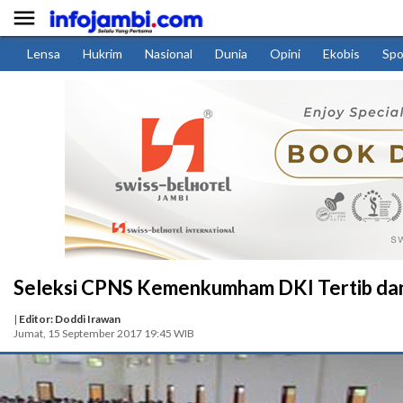

Lensa
Hukrim
Nasional
Dunia
Opini
Ekobis
Spo
Seleksi CPNS Kemenkumham DKI Tertib da
|
Editor: Doddi Irawan
Jumat, 15 September 2017 19:45 WIB