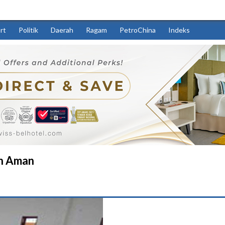
rt
Politik
Daerah
Ragam
PetroChina
Indeks
n Aman