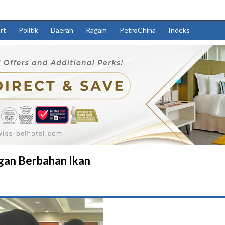
rt
Politik
Daerah
Ragam
PetroChina
Indeks
ngan Berbahan Ikan