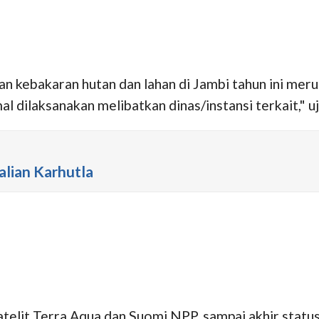
 kebakaran hutan dan lahan di Jambi tahun ini mer
l dilaksanakan melibatkan dinas/instansi terkait," u
lian Karhutla
lit Terra Aqua dan Suomi NPP, sampai akhir status s