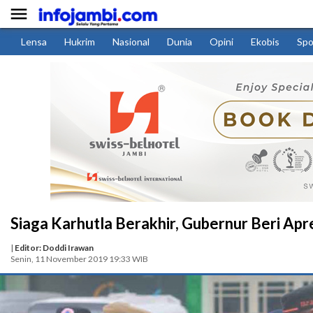

Lensa
Hukrim
Nasional
Dunia
Opini
Ekobis
Spo
Siaga Karhutla Berakhir, Gubernur Beri Apre
|
Editor: Doddi Irawan
Senin, 11 November 2019 19:33 WIB