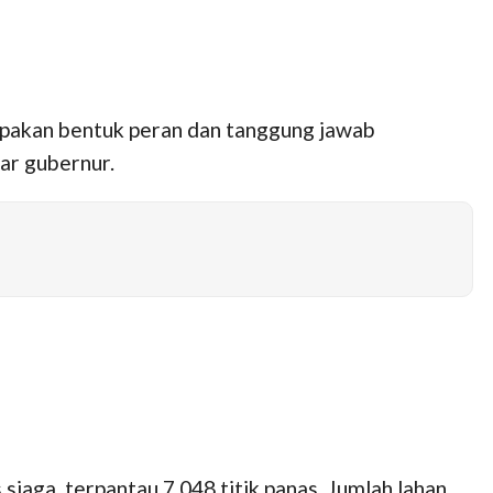
upakan bentuk peran dan tanggung jawab
jar gubernur.
iaga, terpantau 7.048 titik panas. Jumlah lahan