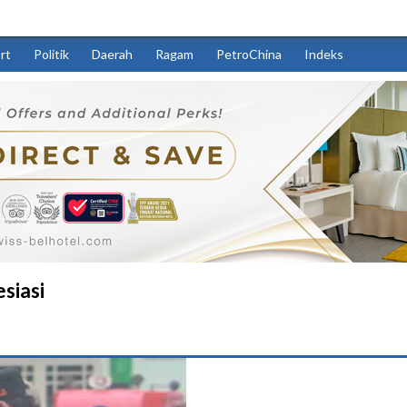
rt
Politik
Daerah
Ragam
PetroChina
Indeks
siasi