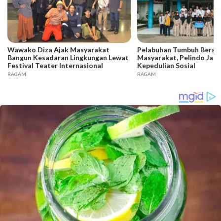
Wawako Diza Ajak Masyarakat
Pelabuhan Tumbuh Bers
Bangun Kesadaran Lingkungan Lewat
Masyarakat, Pelindo Jam
Festival Teater Internasional
Kepedulian Sosial
RAGAM
RAGAM