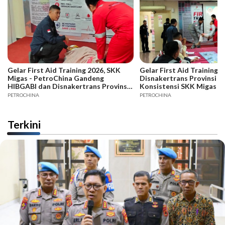
Gelar First Aid Training 2026, SKK
Gelar First Aid Training B
Migas - PetroChina Gandeng
Disnakertrans Provinsi Ja
HIBGABI dan Disnakertrans Provinsi
Konsistensi SKK Migas -
Jambi
PETROCHINA
PETROCHINA
Terkini