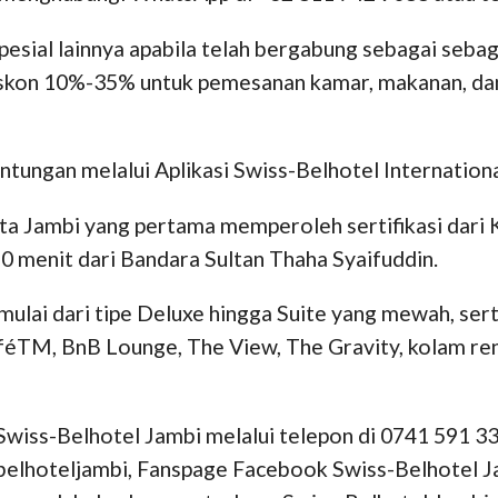
sial lainnya apabila telah bergabung sebagai sebag
on 10%-35% untuk pemesanan kamar, makanan, dan la
tungan melalui Aplikasi Swiss-Belhotel Internationa
ota Jambi yang pertama memperoleh sertifikasi dari
20 menit dari Bandara Sultan Thaha Syaifuddin.
lai dari tipe Deluxe hingga Suite yang mewah, serta
féTM, BnB Lounge, The View, The Gravity, kolam rena
wiss-Belhotel Jambi melalui telepon di 0741 591 3
belhoteljambi, Fanspage Facebook Swiss-Belhotel J