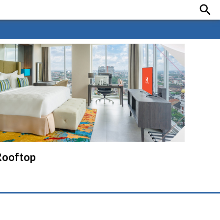

 Rooftop