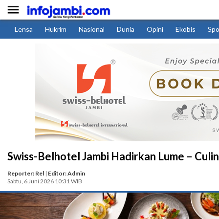

Lensa
Hukrim
Nasional
Dunia
Opini
Ekobis
Spo
Swiss-Belhotel Jambi Hadirkan Lume – Culin
Reporter: Rel
|
Editor: Admin
Sabtu, 6 Juni 2026 10:31 WIB