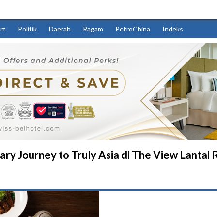
rt
Politik
Daerah
Ragam
PetroChina
Indeks
ary Journey to Truly Asia di The View Lantai