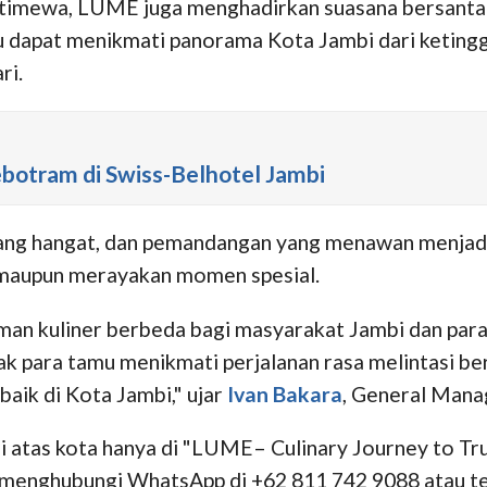
imewa, LUME juga menghadirkan suasana bersantap y
u dapat menikmati panorama Kota Jambi dari keting
ri.
otram di Swiss-Belhotel Jambi
 yang hangat, dan pemandangan yang menawan menjad
, maupun merayakan momen spesial.
an kuliner berbeda bagi masyarakat Jambi dan para 
k para tamu menikmati perjalanan rasa melintasi ber
aik di Kota Jambi," ujar
Ivan Bakara
, General Mana
 atas kota hanya di "LUME– Culinary Journey to Trul
t menghubungi WhatsApp di +62 811 742 9088 atau t