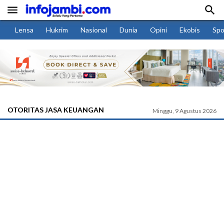


Lensa
Hukrim
Nasional
Dunia
Opini
Ekobis
Spo
OTORITAS JASA KEUANGAN
Minggu, 9 Agustus 2026