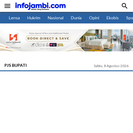


Lensa
Hukrim
Nasional
Dunia
Opini
Ekobis
Spo
PJS BUPATI
Sabtu, 8 Agustus 2026