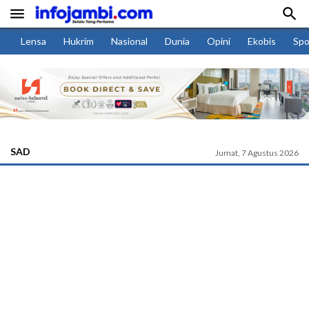


Lensa
Hukrim
Nasional
Dunia
Opini
Ekobis
Spo
SAD
Jumat, 7 Agustus 2026