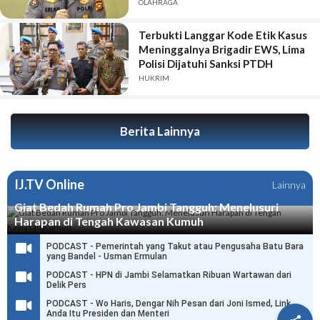
2026
OLAHRAGA
Terbukti Langgar Kode Etik Kasus
Meninggalnya Brigadir EWS, Lima
Polisi Dijatuhi Sanksi PTDH
HUKRIM
Berita Lainnya
IJ.TV Online
Lainnya
Giat Bedah Rumah Pro Jambi Tangguh: Menelusuri
Harapan di Tengah Kawasan Kumuh
PODCAST - Pemerintah yang Takut atau Pengusaha Batu Bara
yang Bandel - Usman Ermulan
PODCAST - HPN di Jambi Selamatkan Ribuan Wartawan dari
Delik Pers
PODCAST - Wo Haris, Dengar Nih Pesan dari Joni Ismed, Link
Anda Itu Presiden dan Menteri