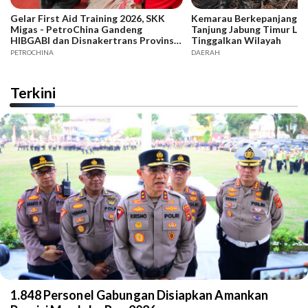
Gelar First Aid Training 2026, SKK
Kemarau Berkepanjangan,
Migas - PetroChina Gandeng
Tanjung Jabung Timur La
HIBGABI dan Disnakertrans Provinsi
Tinggalkan Wilayah
Jambi
PETROCHINA
DAERAH
Terkini
1.848 Personel Gabungan Disiapkan Amankan