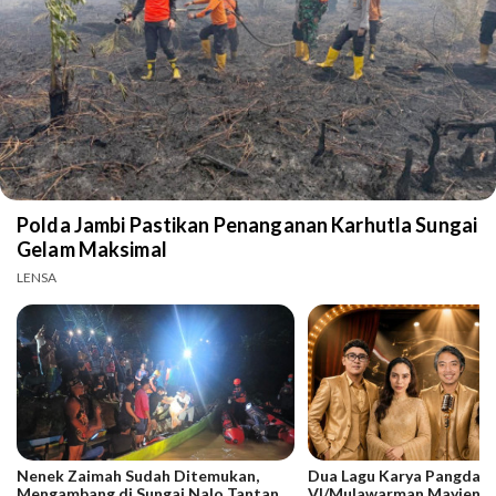
Polda Jambi Pastikan Penanganan Karhutla Sungai
Gelam Maksimal
LENSA
Nenek Zaimah Sudah Ditemukan,
Dua Lagu Karya Pangdam
Mengambang di Sungai Nalo Tantan
VI/Mulawarman Mayjen T