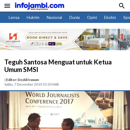


Lensa
Hukrim
Nasional
Dunia
Opini
Ekobis
Spo
Teguh Santosa Menguat untuk Ketua
Umum SMSI
|
Editor: Doddi Irawan
Sabtu, 7 Desember 2019 15:30 WIB