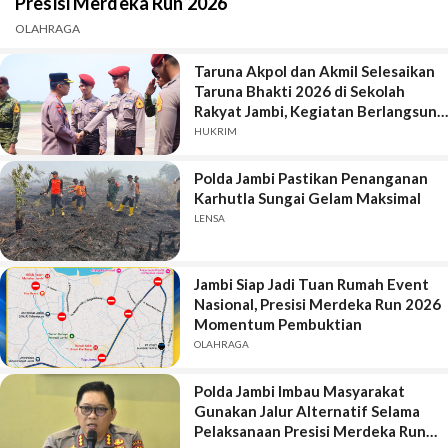
Presisi Merdeka Run 2026
OLAHRAGA
Taruna Akpol dan Akmil Selesaikan
Taruna Bhakti 2026 di Sekolah
Rakyat Jambi, Kegiatan Berlangsung
Aman dan Lancar
HUKRIM
Polda Jambi Pastikan Penanganan
Karhutla Sungai Gelam Maksimal
LENSA
Jambi Siap Jadi Tuan Rumah Event
Nasional, Presisi Merdeka Run 2026
Momentum Pembuktian
OLAHRAGA
Polda Jambi Imbau Masyarakat
Gunakan Jalur Alternatif Selama
Pelaksanaan Presisi Merdeka Run