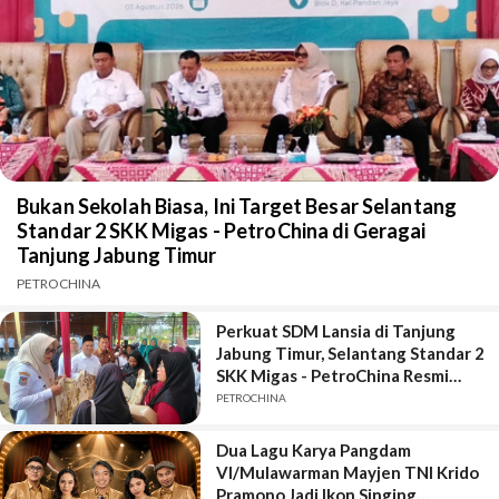
Bukan Sekolah Biasa, Ini Target Besar Selantang
Standar 2 SKK Migas - PetroChina di Geragai
Tanjung Jabung Timur
PETROCHINA
Perkuat SDM Lansia di Tanjung
Jabung Timur, Selantang Standar 2
SKK Migas - PetroChina Resmi
Bergulir di Geragai
PETROCHINA
Dua Lagu Karya Pangdam
VI/Mulawarman Mayjen TNI Krido
Pramono Jadi Ikon Singing