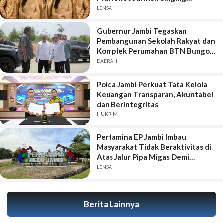
Competition HUT Ke-81 RI
LENSA
Gubernur Jambi Tegaskan
Pembangunan Sekolah Rakyat dan
Komplek Perumahan BTN Bungo
Green City Harus Sejalan
DAERAH
Polda Jambi Perkuat Tata Kelola
Keuangan Transparan, Akuntabel
dan Berintegritas
HUKRIM
Pertamina EP Jambi Imbau
Masyarakat Tidak Beraktivitas di
Atas Jalur Pipa Migas Demi
Keselamatan Bersama
LENSA
Berita Lainnya