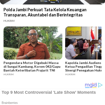
Polda Jambi Perkuat Tata Kelola Keuangan
Transparan, Akuntabel dan Berintegritas
HUKRIM
Pengendara Motor Digebuki Massa
Kapolda Jambi Audiensi 
di Sungai Kambang, Korem 042/Gapu
Ketua Pengadilan Tinggi,
Bantah Keterlibatan Prajurit TNI
Sinergi Penegakan Huku
Kamtibmas
HUKRIM
HUKRIM