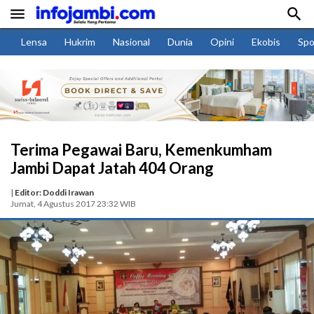


Lensa
Hukrim
Nasional
Dunia
Opini
Ekobis
Spo
Terima Pegawai Baru, Kemenkumham
Jambi Dapat Jatah 404 Orang
|
Editor: Doddi Irawan
Jumat, 4 Agustus 2017 23:32 WIB