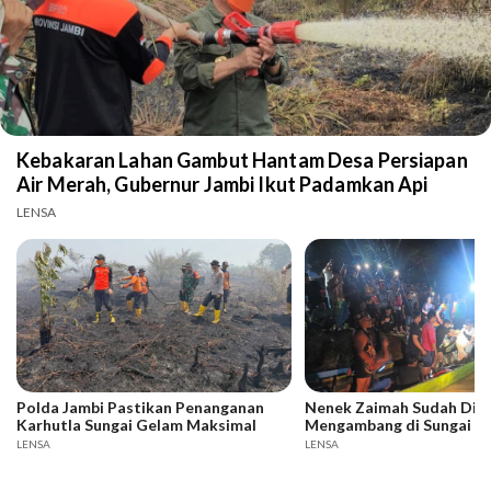
Kebakaran Lahan Gambut Hantam Desa Persiapan
Air Merah, Gubernur Jambi Ikut Padamkan Api
LENSA
Polda Jambi Pastikan Penanganan
Nenek Zaimah Sudah Dit
Karhutla Sungai Gelam Maksimal
Mengambang di Sungai N
LENSA
LENSA