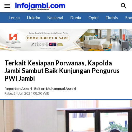


Lensa
Hukrim
Nasional
Dunia
Opini
Ekobis
Spo
Terkait Kesiapan Porwanas, Kapolda
Jambi Sambut Baik Kunjungan Pengurus
PWI Jambi
Reporter: Asrori
|
Editor: Muhammad Asrori
Rabu, 24 Juli 2024 08:30 WIB