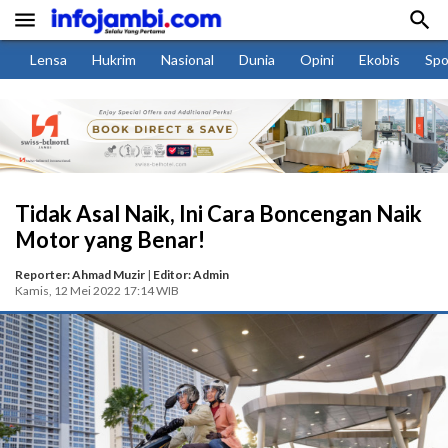


Lensa
Hukrim
Nasional
Dunia
Opini
Ekobis
Spo
Tidak Asal Naik, Ini Cara Boncengan Naik
Motor yang Benar!
Reporter: Ahmad Muzir
|
Editor: Admin
Kamis, 12 Mei 2022 17:14 WIB