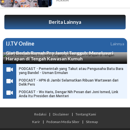
HUKRIM
Berita Lainnya
IJ.TV Online
Lainnya
Giat Bedah Rumah Pro Jambi Tangguh: Menelusuri
Harapan di Tengah Kawasan Kumuh
PODCAST - Pemerintah yang Takut atau Pengusaha Batu Bara
yang Bandel - Usman Ermulan
PODCAST - HPN di Jambi Selamatkan Ribuan Wartawan dari
Delik Pers
PODCAST - Wo Haris, Dengar Nih Pesan dari Joni Ismed, Link
Anda Itu Presiden dan Menteri
Redaksi
|
Disclaimer
|
Tentang Kami
Karir
|
Pedoman Media Siber
|
Sitemap