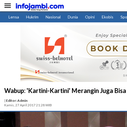

Lensa
Hukrim
Nasional
Dunia
Opini
Ekobis
Spo
Wabup: 'Kartini-Kartini' Merangin Juga Bisa
|
Editor: Admin
Kamis, 27 April 2017 21:28 WIB