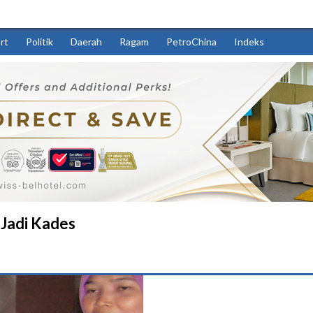
rt
Politik
Daerah
Ragam
PetroChina
Indeks
 Jadi Kades