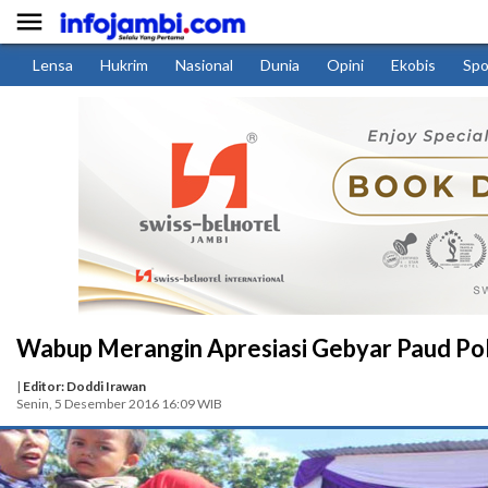

Lensa
Hukrim
Nasional
Dunia
Opini
Ekobis
Spo
Wabup Merangin Apresiasi Gebyar Paud P
|
Editor: Doddi Irawan
Senin, 5 Desember 2016 16:09 WIB