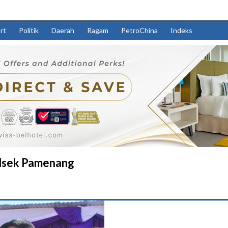
rt
Politik
Daerah
Ragam
PetroChina
Indeks
olsek Pamenang