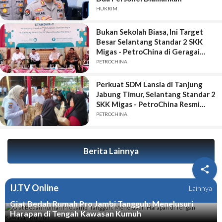
HUKRIM
Bukan Sekolah Biasa, Ini Target
Besar Selantang Standar 2 SKK
Migas - PetroChina di Geragai
Tanjung Jabung Timur
PETROCHINA
Perkuat SDM Lansia di Tanjung
Jabung Timur, Selantang Standar 2
SKK Migas - PetroChina Resmi
Bergulir di Geragai
PETROCHINA
Berita Lainnya

IJ.TV Online
Lainnya
Giat Bedah Rumah Pro Jambi Tangguh: Menelusuri
Harapan di Tengah Kawasan Kumuh