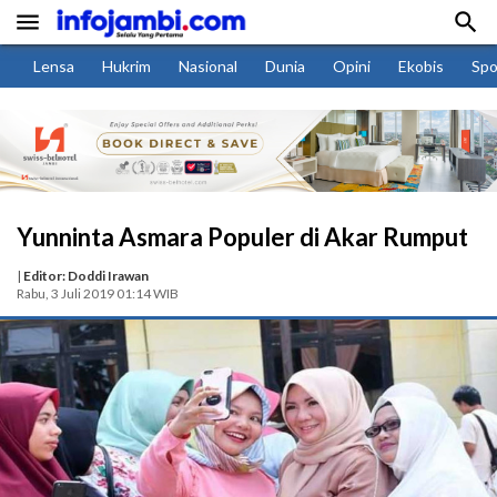


Lensa
Hukrim
Nasional
Dunia
Opini
Ekobis
Spo
Yunninta Asmara Populer di Akar Rumput
|
Editor: Doddi Irawan
Rabu, 3 Juli 2019 01:14 WIB