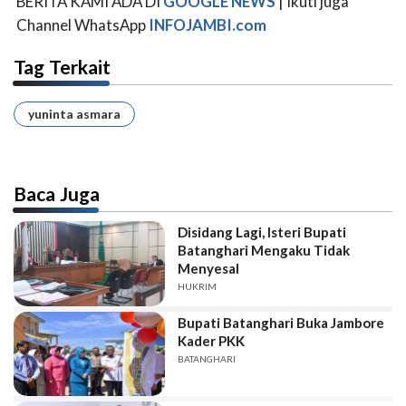
BERITA KAMI ADA DI
GOOGLE NEWS
| Ikuti juga
Channel WhatsApp
INFOJAMBI.com
Tag Terkait
yuninta asmara
Baca Juga
Disidang Lagi, Isteri Bupati
Batanghari Mengaku Tidak
Menyesal
HUKRIM
Bupati Batanghari Buka Jambore
Kader PKK
BATANGHARI