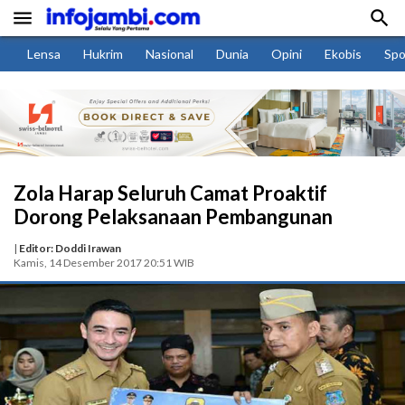


Lensa
Hukrim
Nasional
Dunia
Opini
Ekobis
Spo
Zola Harap Seluruh Camat Proaktif
Dorong Pelaksanaan Pembangunan
|
Editor: Doddi Irawan
Kamis, 14 Desember 2017 20:51 WIB