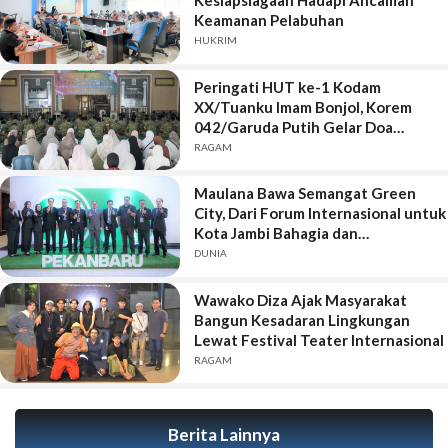
Kesiapsiagaan Hadapi Ancaman
Keamanan Pelabuhan
HUKRIM
Peringati HUT ke-1 Kodam
XX/Tuanku Imam Bonjol, Korem
042/Garuda Putih Gelar Doa
Bersama
RAGAM
Maulana Bawa Semangat Green
City, Dari Forum Internasional untuk
Kota Jambi Bahagia dan
Berkelanjutan
DUNIA
Wawako Diza Ajak Masyarakat
Bangun Kesadaran Lingkungan
Lewat Festival Teater Internasional
RAGAM
Berita Lainnya