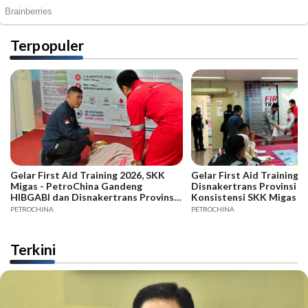
Terpopuler
Gelar First Aid Training 2026, SKK
Gelar First Aid Training B
Migas - PetroChina Gandeng
Disnakertrans Provinsi Ja
HIBGABI dan Disnakertrans Provinsi
Konsistensi SKK Migas -
Jambi
PETROCHINA
PETROCHINA
Terkini