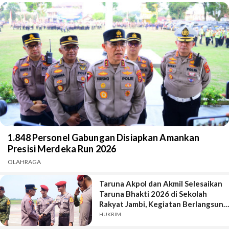
1.848 Personel Gabungan Disiapkan Amankan
Presisi Merdeka Run 2026
OLAHRAGA
Taruna Akpol dan Akmil Selesaikan
Taruna Bhakti 2026 di Sekolah
Rakyat Jambi, Kegiatan Berlangsung
Aman dan Lancar
HUKRIM