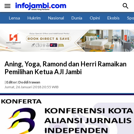


Lensa
Hukrim
Nasional
Dunia
Opini
Ekobis
Spo
Aning, Yoga, Ramond dan Herri Ramaikan
Pemilihan Ketua AJI Jambi
|
Editor: Doddi Irawan
Jumat, 26 Januari 2018 20:55 WIB