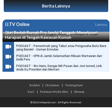
Berita Lainnya
IJ.TV Online
Lainnya
Giat Bedah Rumah Pro Jambi Tangguh: Menelusuri
Harapan di Tengah Kawasan Kumuh
PODCAST - Pemerintah yang Takut atau Pengusaha Batu Bara
yang Bandel - Usman Ermulan
PODCAST - HPN di Jambi Selamatkan Ribuan Wartawan dari
Delik Pers
PODCAST - Wo Haris, Dengar Nih Pesan dari Joni Ismed, Link
Anda Itu Presiden dan Menteri
Redaksi
|
Disclaimer
|
Tentang Kami
Karir
|
Pedoman Media Siber
|
Sitemap
© 2026 Infojambi.com - All Rights Reserved.