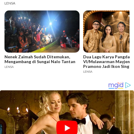
LENSA
Nenek Zaimah Sudah Ditemukan,
Dua Lagu Karya Pangdam
Mengambang di Sungai Nalo Tantan
VI/Mulawarman Mayjen T
Pramono Jadi Ikon Singin
LENSA
Competition HUT Ke-81 
LENSA