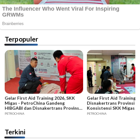
Terpopuler
Gelar First Aid Training 2026, SKK
Gelar First Aid Training B
Migas - PetroChina Gandeng
Disnakertrans Provinsi Ja
HIBGABI dan Disnakertrans Provinsi
Konsistensi SKK Migas -
Jambi
PETROCHINA
PETROCHINA
Terkini