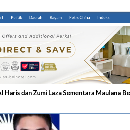
rt
Politik
Daerah
Ragam
PetroChina
Indeks
l Haris dan Zumi Laza Sementara Maulana Be