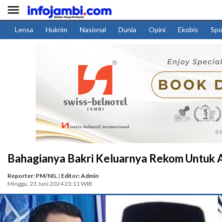

Lensa
Hukrim
Nasional
Dunia
Opini
Ekobis
Spo
Bahagianya Bakri Keluarnya Rekom Untuk A
Reporter: PM/NIL
|
Editor: Admin
Minggu, 23 Juni 2024 23:11 WIB