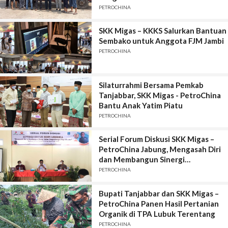
PETROCHINA
SKK Migas – KKKS Salurkan Bantuan
Sembako untuk Anggota FJM Jambi
PETROCHINA
Silaturrahmi Bersama Pemkab
Tanjabbar, SKK Migas - PetroChina
Bantu Anak Yatim Piatu
PETROCHINA
Serial Forum Diskusi SKK Migas –
PetroChina Jabung, Mengasah Diri
dan Membangun Sinergi
Pengembangan Kopi Liberika
PETROCHINA
Bupati Tanjabbar dan SKK Migas –
PetroChina Panen Hasil Pertanian
Organik di TPA Lubuk Terentang
PETROCHINA