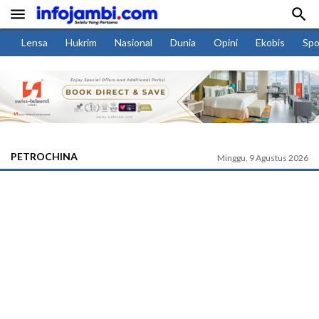


Lensa
Hukrim
Nasional
Dunia
Opini
Ekobis
Spo
PETROCHINA
Minggu, 9 Agustus 2026