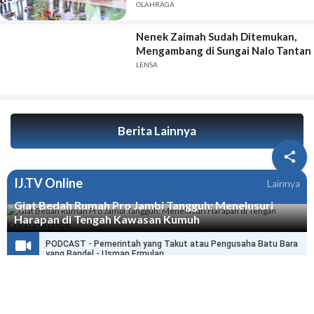
OLAHRAGA
Nenek Zaimah Sudah Ditemukan,
Mengambang di Sungai Nalo Tantan
LENSA
Berita Lainnya

IJ.TV Online
Lainnya
Giat Bedah Rumah Pro Jambi Tangguh: Menelusuri
Harapan di Tengah Kawasan Kumuh
PODCAST - Pemerintah yang Takut atau Pengusaha Batu Bara
yang Bandel - Usman Ermulan
PODCAST - HPN di Jambi Selamatkan Ribuan Wartawan dari
Delik Pers
PODCAST - Wo Haris, Dengar Nih Pesan dari Joni Ismed, Link
Anda Itu Presiden dan Menteri