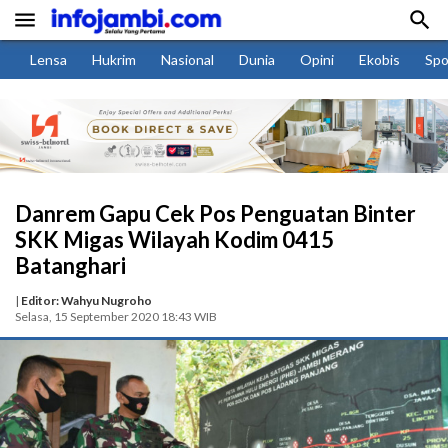


Lensa
Hukrim
Nasional
Dunia
Opini
Ekobis
Spo
Danrem Gapu Cek Pos Penguatan Binter
SKK Migas Wilayah Kodim 0415
Batanghari
|
Editor: Wahyu Nugroho
Selasa, 15 September 2020 18:43 WIB