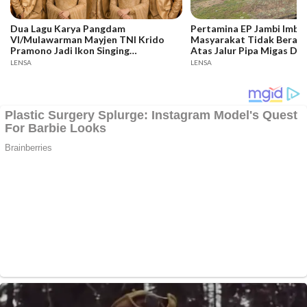
Dua Lagu Karya Pangdam
Pertamina EP Jambi Imba
VI/Mulawarman Mayjen TNI Krido
Masyarakat Tidak Berakti
Pramono Jadi Ikon Singing
Atas Jalur Pipa Migas De
Competition HUT Ke-81 RI
Keselamatan Bersama
LENSA
LENSA