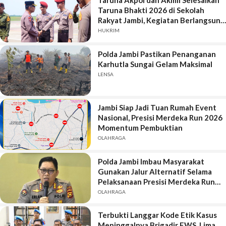
Taruna Akpol dan Akmil Selesaikan
Taruna Bhakti 2026 di Sekolah
Rakyat Jambi, Kegiatan Berlangsung
Aman dan Lancar
HUKRIM
Polda Jambi Pastikan Penanganan
Karhutla Sungai Gelam Maksimal
LENSA
Jambi Siap Jadi Tuan Rumah Event
Nasional, Presisi Merdeka Run 2026
Momentum Pembuktian
OLAHRAGA
Polda Jambi Imbau Masyarakat
Gunakan Jalur Alternatif Selama
Pelaksanaan Presisi Merdeka Run
2026
OLAHRAGA
Terbukti Langgar Kode Etik Kasus
Meninggalnya Brigadir EWS, Lima