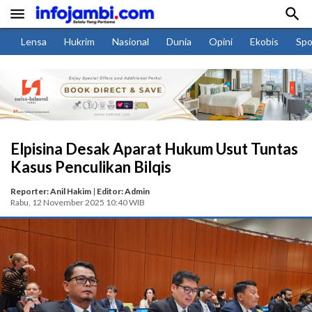


Lensa
Hukrim
Nasional
Dunia
Opini
Ekobis
Spo
Elpisina Desak Aparat Hukum Usut Tuntas
Kasus Penculikan Bilqis
Reporter: Anil Hakim
|
Editor: Admin
Rabu, 12 November 2025 10:40 WIB