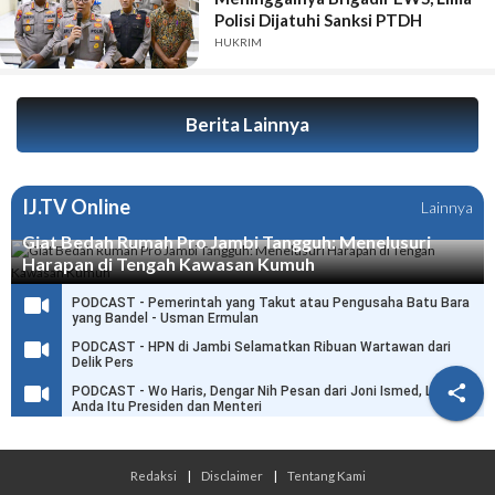
Polisi Dijatuhi Sanksi PTDH
HUKRIM
Berita Lainnya
IJ.TV Online
Lainnya
Giat Bedah Rumah Pro Jambi Tangguh: Menelusuri
Harapan di Tengah Kawasan Kumuh
PODCAST - Pemerintah yang Takut atau Pengusaha Batu Bara
yang Bandel - Usman Ermulan
PODCAST - HPN di Jambi Selamatkan Ribuan Wartawan dari
Delik Pers

PODCAST - Wo Haris, Dengar Nih Pesan dari Joni Ismed, Link
Anda Itu Presiden dan Menteri
Redaksi
|
Disclaimer
|
Tentang Kami