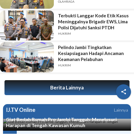
2026
OLAHRAGA
Terbukti Langgar Kode Etik Kasus
Meninggalnya Brigadir EWS, Lima
Polisi Dijatuhi Sanksi PTDH
HUKRIM
Pelindo Jambi Tingkatkan
Kesiapsiagaan Hadapi Ancaman
Keamanan Pelabuhan
HUKRIM
Berita Lainnya

IJ.TV Online
Lainnya
Giat Bedah Rumah Pro Jambi Tangguh: Menelusuri
Harapan di Tengah Kawasan Kumuh