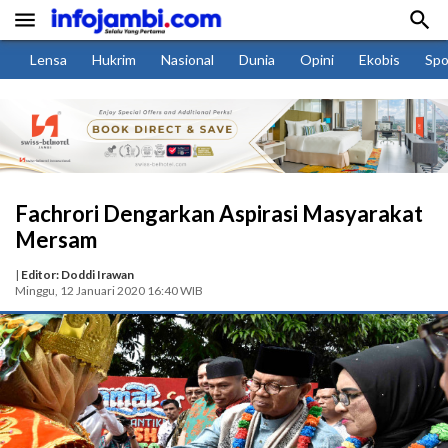


Lensa
Hukrim
Nasional
Dunia
Opini
Ekobis
Spo
Fachrori Dengarkan Aspirasi Masyarakat
Mersam
|
Editor: Doddi Irawan
Minggu, 12 Januari 2020 16:40 WIB