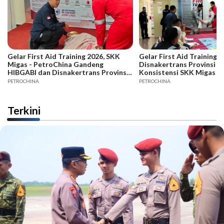
Gelar First Aid Training 2026, SKK
Gelar First Aid Training B
Migas - PetroChina Gandeng
Disnakertrans Provinsi Ja
HIBGABI dan Disnakertrans Provinsi
Konsistensi SKK Migas -
Jambi
PETROCHINA
PETROCHINA
Terkini