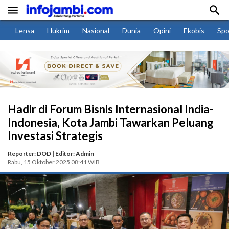


Lensa
Hukrim
Nasional
Dunia
Opini
Ekobis
Spo
Hadir di Forum Bisnis Internasional India-
Indonesia, Kota Jambi Tawarkan Peluang
Investasi Strategis
Reporter: DOD
|
Editor: Admin
Rabu, 15 Oktober 2025 08:41 WIB