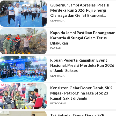
Gubernur Jambi Apresiasi Presisi
Merdeka Run 2026, Puji Sinergi
Olahraga dan Geliat Ekonomi
Daerah
OLAHRAGA
Kapolda Jambi Pastikan Penanganan
Karhutla di Sungai Gelam Terus
Dilakukan
DAERAH
Ribuan Peserta Ramaikan Event
Nasional, Presisi Merdeka Run 2026
di Jambi Sukses
OLAHRAGA
Konsisten Gelar Donor Darah, SKK
Migas - PetroChina Jaga Stok 23
Rumah Sakit di Jambi
PETROCHINA
Tak Sekadar Donor Darah, SKK