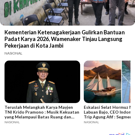
Kementerian Ketenagakerjaan Gulirkan Bantuan
Padat Karya 2026, Wamenaker Tinjau Langsung
Pekerjaan di Kota Jambi
NASIONAL
Teruslah Melangkah Karya Mayjen
Eskalasi Selat Hormuz Me
TNI Krido Pramono : Musik Kekuatan
Labuan Bajo, CEO Indones
yang Melampaui Batas Ruang dan
Trip Agung Afif : Segmen
Waktu
Bertahan, Adaptasi Jadi 
NASIONAL
NASIONAL