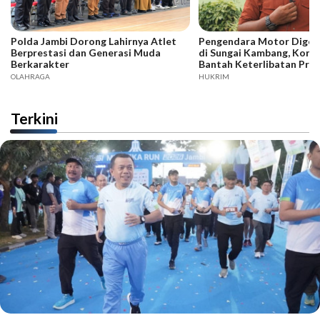
Polda Jambi Dorong Lahirnya Atlet
Pengendara Motor Digeb
Berprestasi dan Generasi Muda
di Sungai Kambang, Kore
Berkarakter
Bantah Keterlibatan Praj
OLAHRAGA
HUKRIM
Terkini