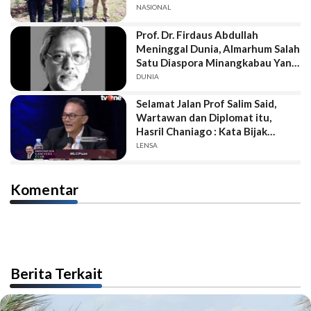
NASIONAL
Prof. Dr. Firdaus Abdullah
Meninggal Dunia, Almarhum Salah
Satu Diaspora Minangkabau Yang
Hebat di Negeri Jiran
DUNIA
Selamat Jalan Prof Salim Said,
Wartawan dan Diplomat itu,
Hasril Chaniago : Kata Bijak
Almarhum Berbagai Persoalan
LENSA
Terjadi Di Bangsa ini, Karena Para
Pemimpin Tidak Memahami
Komentar
Sejarah.
Berita Terkait