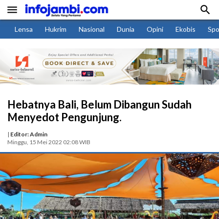


Lensa
Hukrim
Nasional
Dunia
Opini
Ekobis
Spo
Hebatnya Bali, Belum Dibangun Sudah
Menyedot Pengunjung.
|
Editor: Admin
Minggu, 15 Mei 2022 02:08 WIB