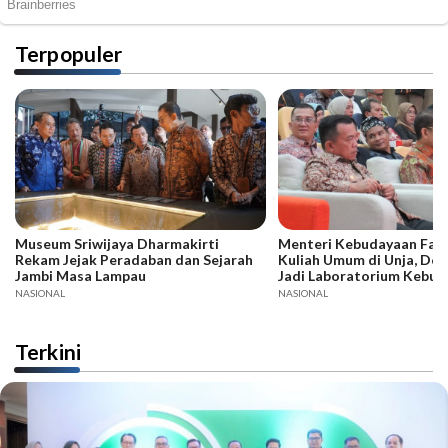
Terpopuler
Museum Sriwijaya Dharmakirti
Menteri Kebudayaan Fadli
Rekam Jejak Peradaban dan Sejarah
Kuliah Umum di Unja, Dor
Jambi Masa Lampau
Jadi Laboratorium Kebud
NASIONAL
NASIONAL
Terkini