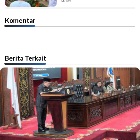
Pelindung.
LENSA
Komentar
Berita Terkait