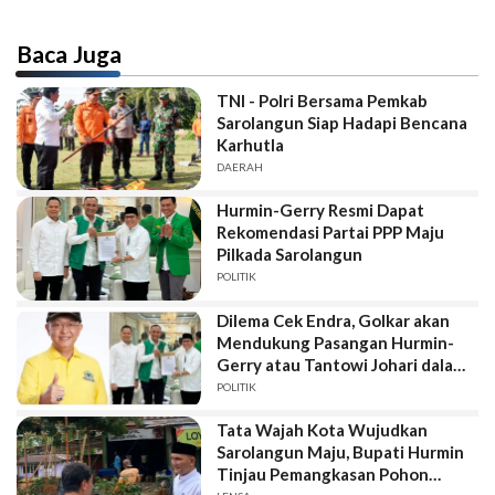
Baca Juga
TNI - Polri Bersama Pemkab
Sarolangun Siap Hadapi Bencana
Karhutla
DAERAH
Hurmin-Gerry Resmi Dapat
Rekomendasi Partai PPP Maju
Pilkada Sarolangun
POLITIK
Dilema Cek Endra, Golkar akan
Mendukung Pasangan Hurmin-
Gerry atau Tantowi Johari dalam
Pilbup Sarolangun 2024..?
POLITIK
Tata Wajah Kota Wujudkan
Sarolangun Maju, Bupati Hurmin
Tinjau Pemangkasan Pohon