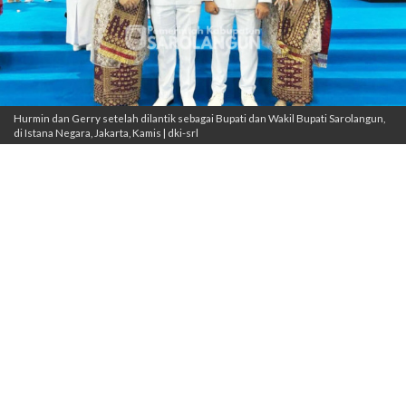
Hurmin dan Gerry setelah dilantik sebagai Bupati dan Wakil Bupati Sarolangun,
di Istana Negara, Jakarta, Kamis | dki-srl