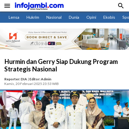


Lensa
Hukrim
Nasional
Dunia
Opini
Ekobis
Spo
Hurmin dan Gerry Siap Dukung Program
Strategis Nasional
Reporter: DIA
|
Editor: Admin
Kamis, 20 Februari 2025 23:53 WIB