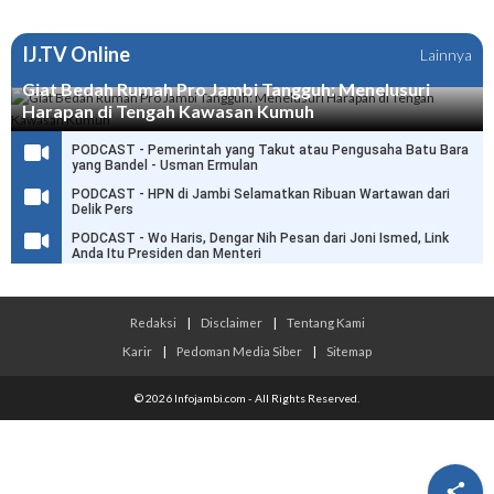
IJ.TV Online
Lainnya
Giat Bedah Rumah Pro Jambi Tangguh: Menelusuri
Harapan di Tengah Kawasan Kumuh
PODCAST - Pemerintah yang Takut atau Pengusaha Batu Bara
yang Bandel - Usman Ermulan
PODCAST - HPN di Jambi Selamatkan Ribuan Wartawan dari
Delik Pers
PODCAST - Wo Haris, Dengar Nih Pesan dari Joni Ismed, Link
Anda Itu Presiden dan Menteri
Redaksi
|
Disclaimer
|
Tentang Kami
Karir
|
Pedoman Media Siber
|
Sitemap
© 2026 Infojambi.com - All Rights Reserved.
