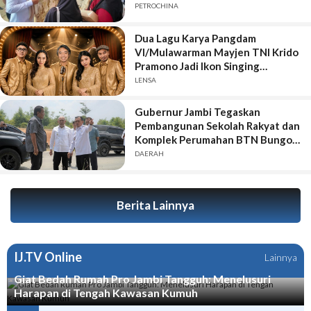
Bergulir di Geragai
PETROCHINA
Dua Lagu Karya Pangdam
VI/Mulawarman Mayjen TNI Krido
Pramono Jadi Ikon Singing
Competition HUT Ke-81 RI
LENSA
Gubernur Jambi Tegaskan
Pembangunan Sekolah Rakyat dan
Komplek Perumahan BTN Bungo
Green City Harus Sejalan
DAERAH
Berita Lainnya
IJ.TV Online
Lainnya
Giat Bedah Rumah Pro Jambi Tangguh: Menelusuri
Harapan di Tengah Kawasan Kumuh