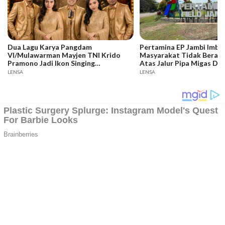
Dua Lagu Karya Pangdam
Pertamina EP Jambi Imba
VI/Mulawarman Mayjen TNI Krido
Masyarakat Tidak Berakti
Pramono Jadi Ikon Singing
Atas Jalur Pipa Migas De
Competition HUT Ke-81 RI
Keselamatan Bersama
LENSA
LENSA