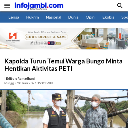


Lensa
Hukrim
Nasional
Dunia
Opini
Ekobis
Spo
Kapolda Turun Temui Warga Bungo Minta
Hentikan Aktivitas PETI
|
Editor: Ramadhani
Minggu, 20 Juni 2021 19:01 WIB