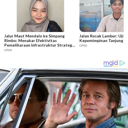
Jalur Maut Mendalo ke Simpang
Jalan Rusak Lambur: Ujia
Rimbo: Menakar Efektivitas
Kepemimpinan Tanjung J
Pemeliharaan Infrastruktur Strategis
OPINI
Jambi
OPINI