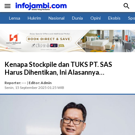


Lensa
Hukrim
Nasional
Dunia
Opini
Ekobis
Spo
Kenapa Stockpile dan TUKS PT. SAS
Harus Dihentikan, Ini Alasannya…
Reporter: ---
|
Editor: Admin
Senin, 15 September 2025 01:25 WIB