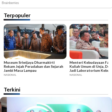
Terpopuler
Museum Sriwijaya Dharmakirti
Menteri Kebudayaan Fadli
Rekam Jejak Peradaban dan Sejarah
Kuliah Umum di Unja, Dor
Jambi Masa Lampau
Jadi Laboratorium Kebud
NASIONAL
NASIONAL
Terkini