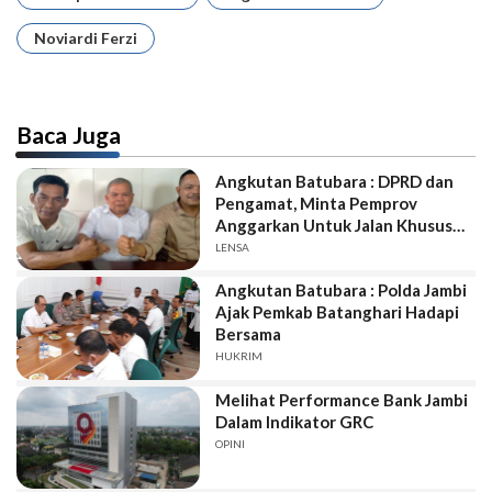
Noviardi Ferzi
Baca Juga
Angkutan Batubara : DPRD dan
Pengamat, Minta Pemprov
Anggarkan Untuk Jalan Khusus
itu, Kalau Tidak Lolo...
LENSA
Angkutan Batubara : Polda Jambi
Ajak Pemkab Batanghari Hadapi
Bersama
HUKRIM
Melihat Performance Bank Jambi
Dalam Indikator GRC
OPINI