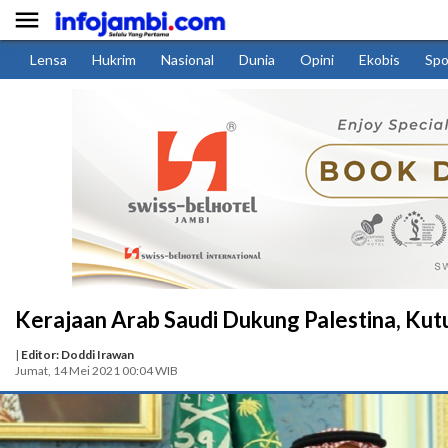

Lensa
Hukrim
Nasional
Dunia
Opini
Ekobis
Spo
Kerajaan Arab Saudi Dukung Palestina, Kutuk
|
Editor: Doddi Irawan
Jumat, 14 Mei 2021 00:04 WIB