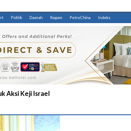
rt
Politik
Daerah
Ragam
PetroChina
Indeks
 Aksi Keji Israel