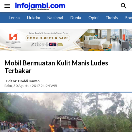


Lensa
Hukrim
Nasional
Dunia
Opini
Ekobis
Spo
Mobil Bermuatan Kulit Manis Ludes
Terbakar
|
Editor: Doddi Irawan
Rabu, 30 Agustus 2017 21:24 WIB