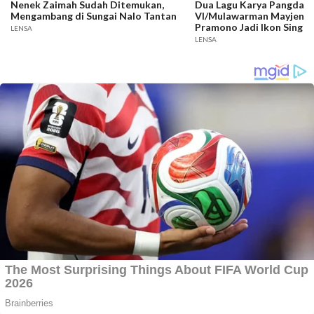
Nenek Zaimah Sudah Ditemukan,
Dua Lagu Karya Pangdam
Mengambang di Sungai Nalo Tantan
VI/Mulawarman Mayjen T
Pramono Jadi Ikon Singin
LENSA
Competition HUT Ke-81 
LENSA