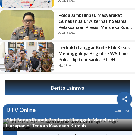
OLAHRAGA
Polda Jambi Imbau Masyarakat
Gunakan Jalur Alternatif Selama
Pelaksanaan Presisi Merdeka Run
2026
OLAHRAGA
Terbukti Langgar Kode Etik Kasus
Meninggalnya Brigadir EWS, Lima
Polisi Dijatuhi Sanksi PTDH
HUKRIM
Berita Lainnya

IJ.TV Online
Lainnya
Giat Bedah Rumah Pro Jambi Tangguh: Menelusuri
Harapan di Tengah Kawasan Kumuh