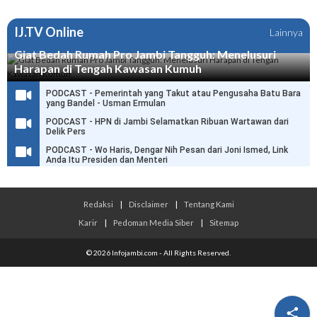
IJ.TV Online
Lainnya
Giat Bedah Rumah Pro Jambi Tangguh: Menelusuri
Harapan di Tengah Kawasan Kumuh
PODCAST - Pemerintah yang Takut atau Pengusaha Batu Bara
yang Bandel - Usman Ermulan
PODCAST - HPN di Jambi Selamatkan Ribuan Wartawan dari
Delik Pers
PODCAST - Wo Haris, Dengar Nih Pesan dari Joni Ismed, Link
Anda Itu Presiden dan Menteri
Redaksi
|
Disclaimer
|
Tentang Kami
Karir
|
Pedoman Media Siber
|
Sitemap
© 2026 Infojambi.com - All Rights Reserved.
