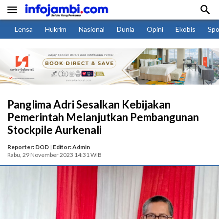


Lensa
Hukrim
Nasional
Dunia
Opini
Ekobis
Spo
Panglima Adri Sesalkan Kebijakan
Pemerintah Melanjutkan Pembangunan
Stockpile Aurkenali
Reporter: DOD
|
Editor: Admin
Rabu, 29 November 2023 14:31 WIB