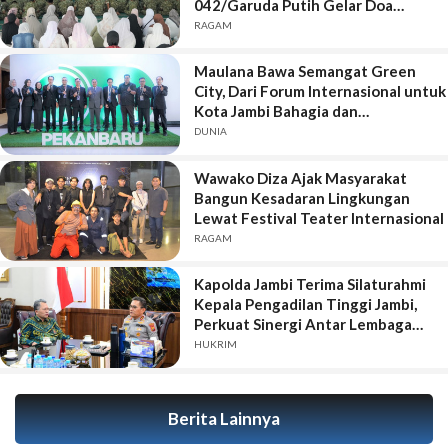
042/Garuda Putih Gelar Doa
Bersama
RAGAM
Maulana Bawa Semangat Green
City, Dari Forum Internasional untuk
Kota Jambi Bahagia dan
Berkelanjutan
DUNIA
Wawako Diza Ajak Masyarakat
Bangun Kesadaran Lingkungan
Lewat Festival Teater Internasional
RAGAM
Kapolda Jambi Terima Silaturahmi
Kepala Pengadilan Tinggi Jambi,
Perkuat Sinergi Antar Lembaga
Penegak Hukum
HUKRIM
Berita Lainnya