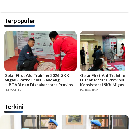
Terpopuler
Gelar First Aid Training 2026, SKK
Gelar First Aid Training B
Migas - PetroChina Gandeng
Disnakertrans Provinsi Ja
HIBGABI dan Disnakertrans Provinsi
Konsistensi SKK Migas -
Jambi
PETROCHINA
PETROCHINA
Terkini