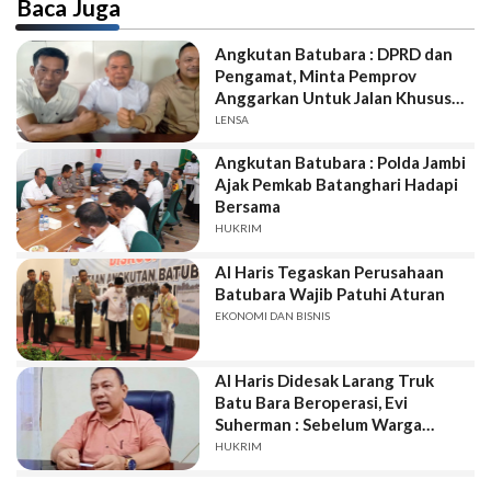
Baca Juga
Angkutan Batubara : DPRD dan
Pengamat, Minta Pemprov
Anggarkan Untuk Jalan Khusus
itu, Kalau Tidak Lolo...
LENSA
Angkutan Batubara : Polda Jambi
Ajak Pemkab Batanghari Hadapi
Bersama
HUKRIM
Al Haris Tegaskan Perusahaan
Batubara Wajib Patuhi Aturan
EKONOMI DAN BISNIS
Al Haris Didesak Larang Truk
Batu Bara Beroperasi, Evi
Suherman : Sebelum Warga
Murka !
HUKRIM