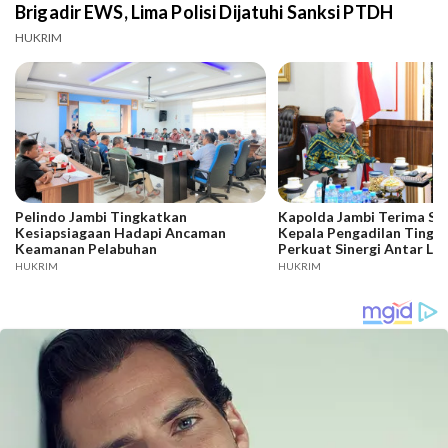
Brigadir EWS, Lima Polisi Dijatuhi Sanksi PTDH
HUKRIM
Pelindo Jambi Tingkatkan
Kapolda Jambi Terima Si
Kesiapsiagaan Hadapi Ancaman
Kepala Pengadilan Tinggi
Keamanan Pelabuhan
Perkuat Sinergi Antar L
Penegak Hukum
HUKRIM
HUKRIM